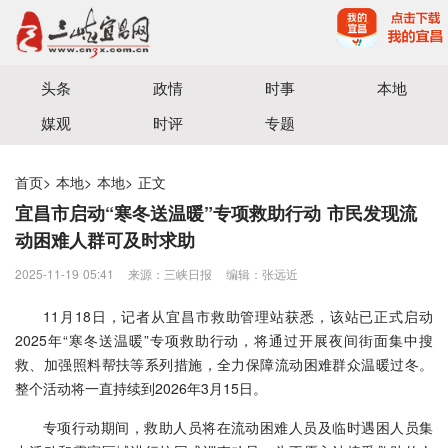
宜昌三峡融媒体中心主办
头条
政情
时事
本地
媒观
时评
专题
首页
>
本地
>
本地
>
正文
宜昌市启动“寒冬送温暖”专项救助行动 市民发现流
动困难人群可及时求助
2025-11-19 05:41
来源：三峡日报
编辑：张远近
11月18日，记者从宜昌市救助管理站获悉，该站已正式启动
2025年“寒冬送温暖”专项救助行动，将通过开展夜间街面集中搜
救、加强照料帮扶等系列措施，全力保障流动困难群众温暖过冬。
整个活动将一直持续到2026年3月15日。
专项行动期间，救助人员将在流动困难人员及临时遇困人员集