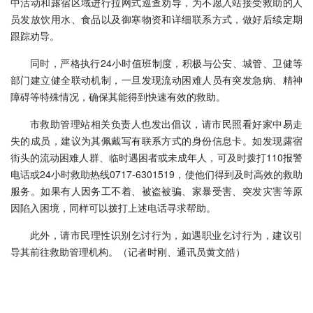
中活动和露宿区域进行拉网式巡查劝导，为不愿入站接受救助的人
员发放饮用水、食品以及御寒物资和详细联系方式，做好后续定期
跟踪劝导。
同时，严格执行24小时值班制度，积极与公安、城管、卫健等
部门建立健全联动机制，一旦发现流动困难人员有突发急病、精神
障碍等特殊情况，确保其能得到快速有效的救助。
市救助管理站相关负责人也发出倡议，请市民照看好家中易走
失的成员，建议为其佩戴写有联系方式的身份信息卡。如发现露宿
街头的流动困难人群、临时遇困者或未成年人，可及时拨打110报警
电话或24小时救助热线0717-6301519，使他们得到及时高效的救助
服务。如果有人因务工不着、被盗被骗、家暴受害、突发灾害等原
因陷入困境，同样可以拨打上述电话寻求帮助。
此外，请市民理性识别乞讨行为，如遇职业乞讨行为，建议引
导其前往救助管理机构。（记者时刚、通讯员黄文皓）