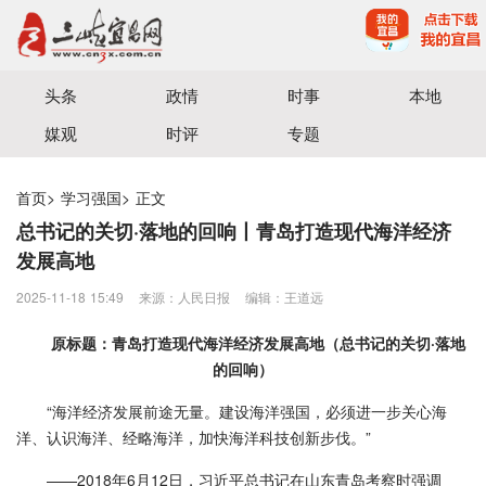
宜昌三峡融媒体中心主办
头条
政情
时事
本地
媒观
时评
专题
首页
>
学习强国
>
正文
总书记的关切·落地的回响丨青岛打造现代海洋经济
发展高地
2025-11-18 15:49
来源：人民日报
编辑：王道远
原标题：青岛打造现代海洋经济发展高地（总书记的关切·落地
的回响）
“海洋经济发展前途无量。建设海洋强国，必须进一步关心海
洋、认识海洋、经略海洋，加快海洋科技创新步伐。”
——2018年6月12日，习近平总书记在山东青岛考察时强调