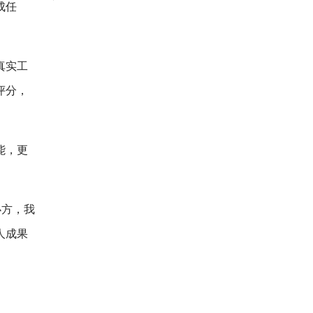
成任
真实工
评分，
能，更
办方，我
人成果