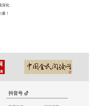
续深化
力量！
抖音号