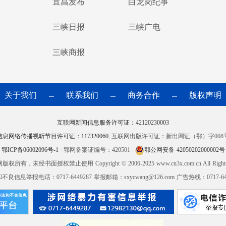
宜昌发布
白龙岗纪事
三峡日报
三峡广电
三峡商报
关于我们
联系我们
商务合作
版权声明
—
—
—
互联网新闻信息服务许可证：42120230003
信息网络传播视听节目许可证：117320060
|
互联网出版许可证：新出网证（鄂）字008
鄂ICP备06002096号-1
|
鄂网备案证编号：420501
|
鄂公网安备 42050202000002号
网版权所有，未经书面授权禁止使用
Copyright © 2006-2025 www.cn3x.com.cn All Right
良信息举报电话：0717-6449287 举报邮箱：sxycwang@126.com 广告热线：0717-644