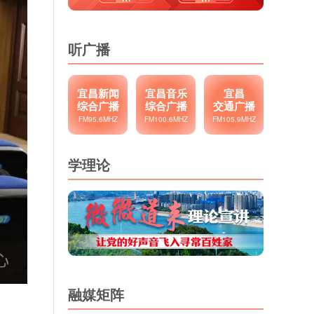
听广播
宜昌新闻
宜昌音乐
宜昌
综合广播
综合广播
交通广播
FM95.6MHZ
FM100.6MHZ
FM105.9MHZ
学理论
融媒矩阵