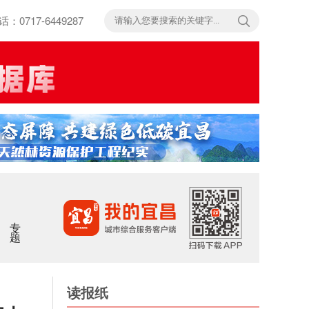
717-6449287
专题
读报纸