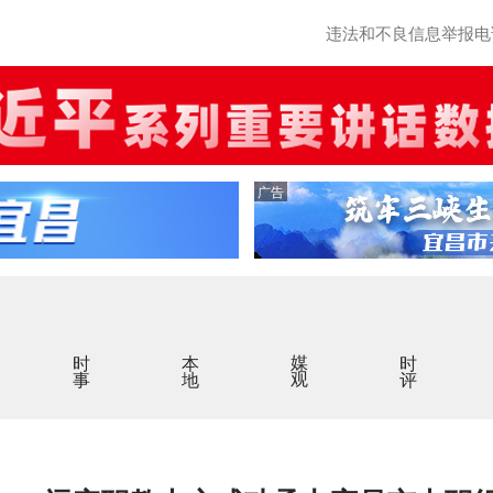
违法和不良信息举报电话：0
广告
时事
本地
媒观
时评