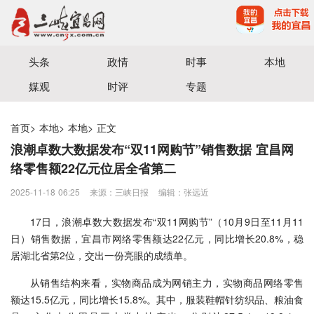
宜昌三峡融媒体中心主办
头条
政情
时事
本地
媒观
时评
专题
首页
>
本地
>
本地
>
正文
浪潮卓数大数据发布“双11网购节”销售数据 宜昌网
络零售额22亿元位居全省第二
2025-11-18 06:25
来源：三峡日报
编辑：张远近
17日，浪潮卓数大数据发布“双11网购节”（10月9日至11月11
日）销售数据，宜昌市网络零售额达22亿元，同比增长20.8%，稳
居湖北省第2位，交出一份亮眼的成绩单。
从销售结构来看，实物商品成为网销主力，实物商品网络零售
额达15.5亿元，同比增长15.8%。其中，服装鞋帽针纺织品、粮油食