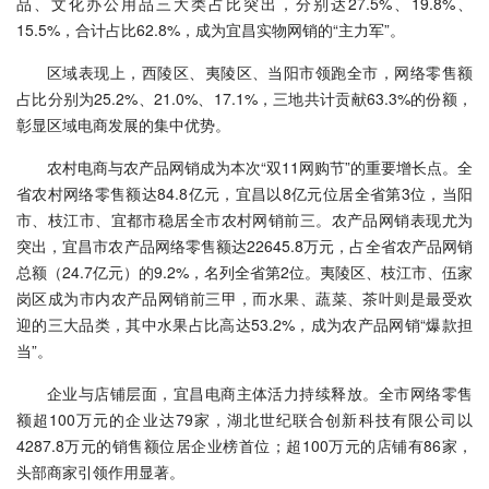
品、文化办公用品三大类占比突出，分别达27.5%、19.8%、
15.5%，合计占比62.8%，成为宜昌实物网销的“主力军”。
区域表现上，西陵区、夷陵区、当阳市领跑全市，网络零售额
占比分别为25.2%、21.0%、17.1%，三地共计贡献63.3%的份额，
彰显区域电商发展的集中优势。
农村电商与农产品网销成为本次“双11网购节”的重要增长点。全
省农村网络零售额达84.8亿元，宜昌以8亿元位居全省第3位，当阳
市、枝江市、宜都市稳居全市农村网销前三。农产品网销表现尤为
突出，宜昌市农产品网络零售额达22645.8万元，占全省农产品网销
总额（24.7亿元）的9.2%，名列全省第2位。夷陵区、枝江市、伍家
岗区成为市内农产品网销前三甲，而水果、蔬菜、茶叶则是最受欢
迎的三大品类，其中水果占比高达53.2%，成为农产品网销“爆款担
当”。
企业与店铺层面，宜昌电商主体活力持续释放。全市网络零售
额超100万元的企业达79家，湖北世纪联合创新科技有限公司以
4287.8万元的销售额位居企业榜首位；超100万元的店铺有86家，
头部商家引领作用显著。