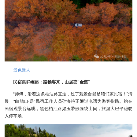
景色迷人
民宿集群崛起：路畅客来，山居变“金窝”
“师傅，沿着这条柏油路直走，过了观景台就是咱们家民宿！”清
晨，“白鹊山·居”民宿工作人员孙海艳正通过电话为游客指路。站在
民宿观景台远眺，黑色柏油路如玉带般缠绕山间，旅游大巴平稳驶
入停车场。