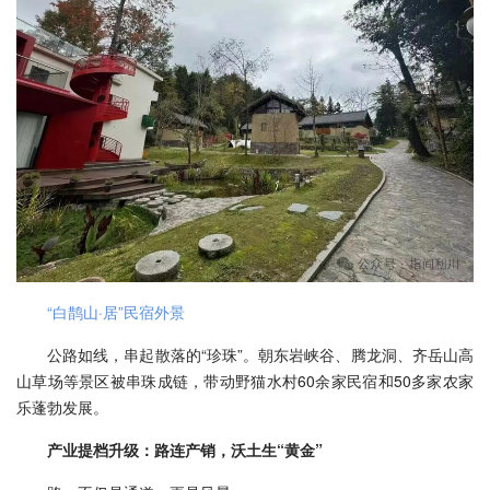
“白鹊山·居”民宿外景
公路如线，串起散落的“珍珠”。朝东岩峡谷、腾龙洞、齐岳山高
山草场等景区被串珠成链，带动野猫水村60余家民宿和50多家农家
乐蓬勃发展。
产业提档升级：路连产销，沃土生“黄金”