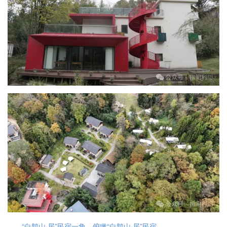
“白鹊山·居”民宿一角、俯瞰“白鹊山·居”民宿