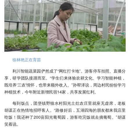
徐林艳正在育苗
利川智能蔬菜园俨然成了“网红打卡地”。游客停车拍照、直播分
享，研学团队接踵而至。“学生们来体验农耕文化、学习智能种植，
既培养‘三农’情怀，也带来额外收入。”孙帮泽说，周边村民纷纷学习
种植技术，今年附近新增民宿14家，共享发展红利。
每到饭点，团堡镇野猫水村阳光土灶农庄里就座无虚席，老板
胡谋正在热情地招呼客人。“路修好后，五湖四海的朋友都来我店里
吃饭！我还种了200亩阳光葡萄园，游客吃完饭就去摘葡萄。”胡谋
笑着说。