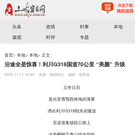
宜昌三峡融媒体中心主办
头条
政情
时事
本地
媒观
时评
专题
首页
>
本地
>
本地
>
正文
沿途全是惊喜！利川G318国道70公里 “美颜” 升级
2025-11-17 20:49
来源：​指间利川
编辑：胡伟龙
立冬过后
晨光穿透鄂西林海的薄雾
洒在利川G318朝东岩隧道
至谋道集镇段公路上
这条蜿蜒于青山绿水间的