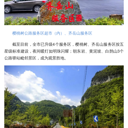
樱桃树公路服务区超市（内）、齐岳山服务区
截至目前，全市已升级4个服务区，樱桃树、齐岳山服务区按五
星级标准建设，夜间暖灯如明珠闪耀；朝东岩、黄泥坡、白鹊山3个
公路驿站毗邻景区，成为观景胜地。