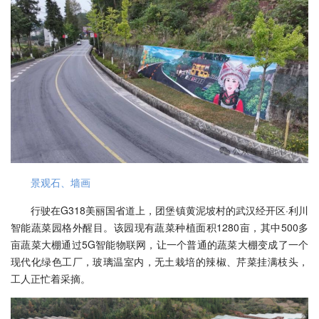
景观石、墙画
行驶在G318美丽国省道上，团堡镇黄泥坡村的武汉经开区·利川
智能蔬菜园格外醒目。该园现有蔬菜种植面积1280亩，其中500多
亩蔬菜大棚通过5G智能物联网，让一个普通的蔬菜大棚变成了一个
现代化绿色工厂，玻璃温室内，无土栽培的辣椒、芹菜挂满枝头，
工人正忙着采摘。