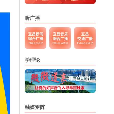
听广播
宜昌新闻
宜昌音乐
宜昌
综合广播
综合广播
交通广播
FM95.6MHZ
FM100.6MHZ
FM105.9MHZ
学理论
融媒矩阵