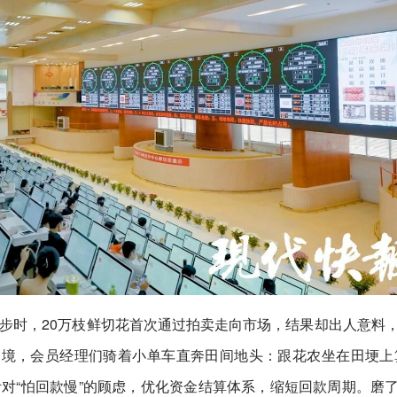
刚起步时，20万枝鲜切花首次通过拍卖走向市场，结果却出人意料
境，会员经理们骑着小单车直奔田间地头：跟花农坐在田埂上
对“怕回款慢”的顾虑，优化资金结算体系，缩短回款周期。磨