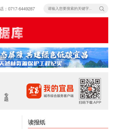
717-6449287
专题
读报纸