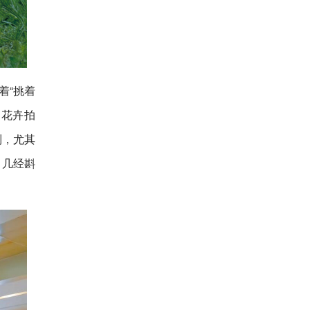
着“挑着
响花卉拍
制，尤其
，几经斟