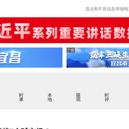
违法和不良信息举报电话：0
广告
时事
本地
媒观
时评