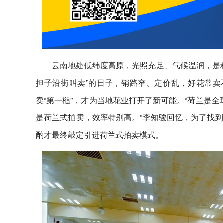
云南地处低纬度高原，光照充足、气候温润，是
担子沿街叫卖”的日子，销路窄、定价乱，好花常卖不
卖“第一槌”，才为当地花业打开了新可能。“荷兰是
是荷兰式拍卖，效率特别高。”李知骏回忆，为了找
酌才最终敲定引进荷兰式拍卖模式。