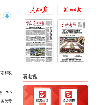
探索和改
看电视
117个
均备受青