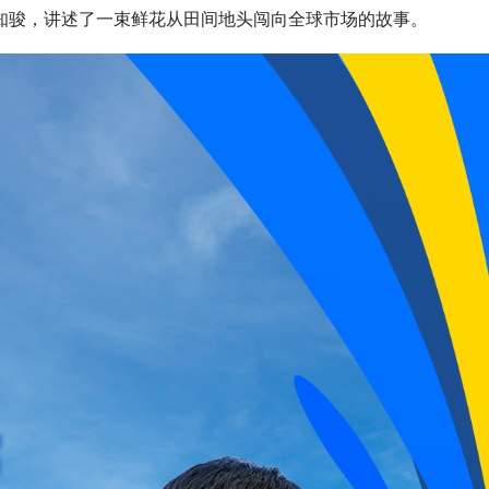
知骏，讲述了一束鲜花从田间地头闯向全球市场的故事。