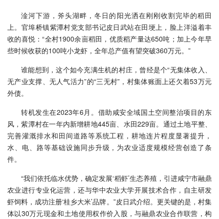
淦河下游，斧头湖畔，冬日的阳光洒在刚刚收割完毕的稻田
上。官埠桥镇紫潭村党支部书记皮日武站在田埂上，脸上洋溢着丰
收的喜悦：“全村1900余亩稻田，优质稻产量达650吨；加上今年早
些时候收获的100吨小龙虾，全年总产值有望突破360万元。”
谁能想到，这个如今充满生机的村庄，曾经是个“无集体收入、
无产业支撑、无人气活力”的“三无村”，村集体账面上还欠着53万元
外债。
转机发生在2023年6月。借助咸安全域国土空间整治项目的东
风，紫潭村在一年内新增耕地445亩、水田229亩。通过土地平整、
完善灌溉排水和田间道路等系统工程，耕地连片程度显著提升，
水、电、路等基础设施同步升级，为农业适度规模经营创造了条
件。
“我们依托临水优势，确定发展‘稻虾’生态养殖，引进咸宁市融鼎
农业进行专业化运营，还与华中农业大学开展技术合作，自主研发
虾饲料，成功注册‘桂乡大米’品牌。”皮日武介绍。更关键的是，村集
体以30万元现金和土地使用权作价入股，与融鼎农业合作联营，构