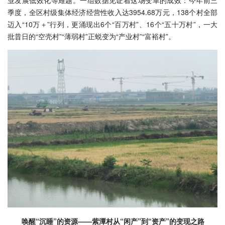
业发展低效化等难题。一组数据见证着这场变革的成效：今年前三
季度，全区村级集体经济经营性收入达3954.68万元，138个村全部
迈入“10万＋”行列，更涌现出6个“百万村”、16个“五十万村”，一大
批昔日的“空壳村”“薄弱村”正蜕变为“产业村”“富裕村”。
唤醒“沉睡”的资源——紫潭村从“闲产”到“资产”的变现之路