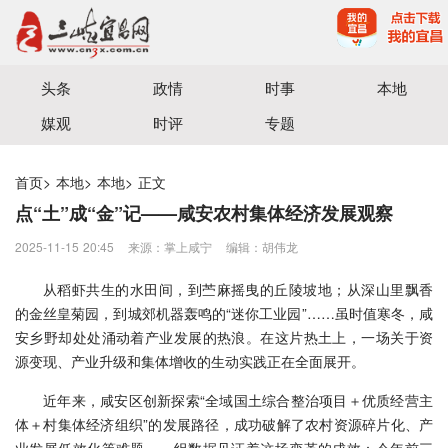
宜昌三峡融媒体中心主办
头条
政情
时事
本地
媒观
时评
专题
首页
>
本地
>
本地
>
正文
点“土”成“金”记——咸安农村集体经济发展观察
2025-11-15 20:45
来源：​掌上咸宁
编辑：胡伟龙
从稻虾共生的水田间，到苎麻摇曳的丘陵坡地；从深山里飘香
的金丝皇菊园，到城郊机器轰鸣的“迷你工业园”……虽时值寒冬，咸
安乡野却处处涌动着产业发展的热浪。在这片热土上，一场关于资
源变现、产业升级和集体增收的生动实践正在全面展开。
近年来，咸安区创新探索“全域国土综合整治项目＋优质经营主
体＋村集体经济组织”的发展路径，成功破解了农村资源碎片化、产