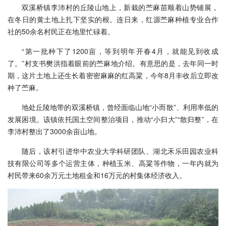
双溪桥镇李沛村的丘陵山地上，新栽的苎麻苗顺着山势铺展，
在冬日的黄土地上扎下坚实的根。连日来，红源苎麻种植专业合作
社的50余名村民正在地里忙碌着。
“第一批种下了1200亩，等到明年开春4月，就能见到收成
了。”村支书樊洪指着眼前的苎麻地介绍。有意思的是，去年同一时
期，这片土地上还生长着密密麻麻的红高粱，今年8月丰收后立即改
种了苎麻。
地处丘陵地带的双溪桥镇，曾经面临山地“小而散”、利用率低的
发展困境。该镇依托国土空间整治项目，推动“小归大”“散归整”，在
李沛村整出了3000余亩山地。
随后，该村引进华中农业大学科研团队、湖北禾乐田园农业科
技有限公司等多个运营主体，种植玉米、高粱等作物，一年内就为
村民带来60余万元土地租金和16万元的村集体经济收入。