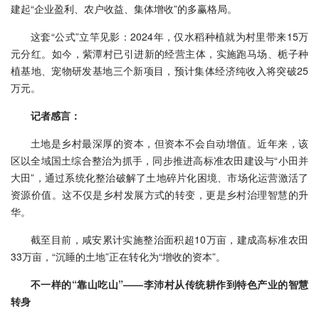
建起“企业盈利、农户收益、集体增收”的多赢格局。
这套“公式”立竿见影：2024年，仅水稻种植就为村里带来15万
元分红。如今，紫潭村已引进新的经营主体，实施跑马场、栀子种
植基地、宠物研发基地三个新项目，预计集体经济纯收入将突破25
万元。
记者感言：
土地是乡村最深厚的资本，但资本不会自动增值。近年来，该
区以全域国土综合整治为抓手，同步推进高标准农田建设与“小田并
大田”，通过系统化整治破解了土地碎片化困境、市场化运营激活了
资源价值。这不仅是乡村发展方式的转变，更是乡村治理智慧的升
华。
截至目前，咸安累计实施整治面积超10万亩，建成高标准农田
33万亩，“沉睡的土地”正在转化为“增收的资本”。
不一样的“靠山吃山”——李沛村从传统耕作到特色产业的智慧
转身