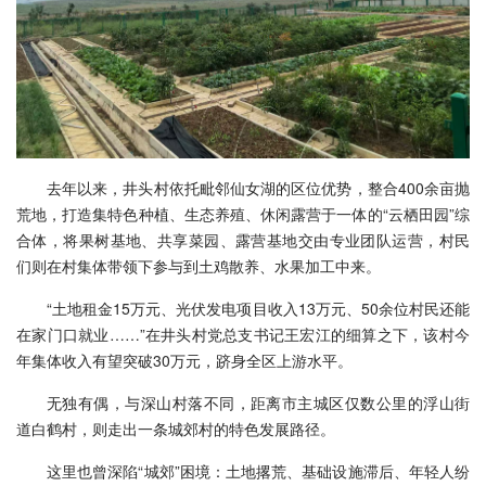
去年以来，井头村依托毗邻仙女湖的区位优势，整合400余亩抛
荒地，打造集特色种植、生态养殖、休闲露营于一体的“云栖田园”综
合体，将果树基地、共享菜园、露营基地交由专业团队运营，村民
们则在村集体带领下参与到土鸡散养、水果加工中来。
“土地租金15万元、光伏发电项目收入13万元、50余位村民还能
在家门口就业……”在井头村党总支书记王宏江的细算之下，该村今
年集体收入有望突破30万元，跻身全区上游水平。
无独有偶，与深山村落不同，距离市主城区仅数公里的浮山街
道白鹤村，则走出一条城郊村的特色发展路径。
这里也曾深陷“城郊”困境：土地撂荒、基础设施滞后、年轻人纷