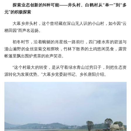
探索业态创新的N种可能——井头村、白鹤村从“单一”到“多
元”的积极探索
大幕乡井头村，这个曾经藏在深山无人识的小山村，如今因“云
栖田园”而声名远扬。
初冬时节，沿着蜿蜒的肖星线一路前行，四门楼水库的碧波与
漫山遍野的金丝皇菊交相辉映，竹林下散养的土鸡悠闲觅食，露营
帐篷里飘出围炉煮茶的欢声笑语。
“这个村最大的转变，是从守着绿水青山过穷日子，到把生态资
源转化为发展优势。”大幕乡党委副书记、乡长唐阳介绍。