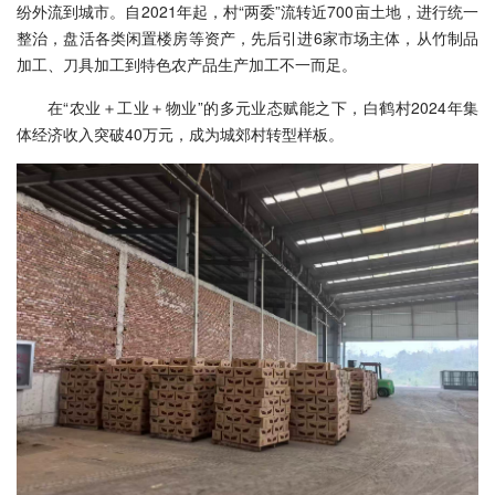
纷外流到城市。自2021年起，村“两委”流转近700亩土地，进行统一
整治，盘活各类闲置楼房等资产，先后引进6家市场主体，从竹制品
加工、刀具加工到特色农产品生产加工不一而足。
在“农业＋工业＋物业”的多元业态赋能之下，白鹤村2024年集
体经济收入突破40万元，成为城郊村转型样板。