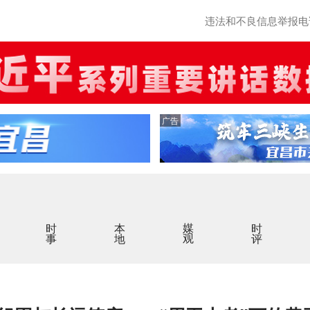
违法和不良信息举报电话：0
广告
时事
本地
媒观
时评