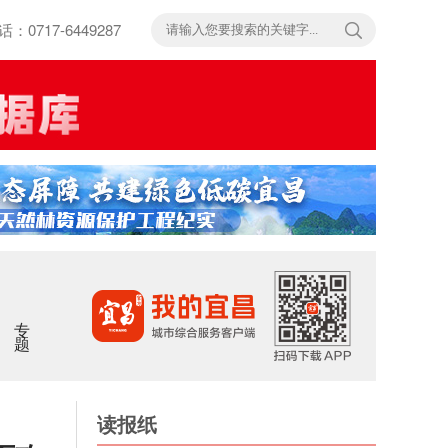
717-6449287
专题
读报纸