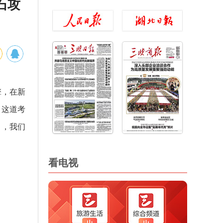
石攻
擎，在新
。这道考
》，我们
看电视