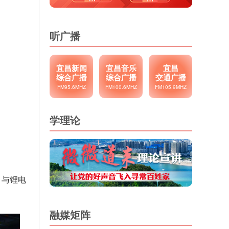
听广播
宜昌新闻
宜昌音乐
宜昌
综合广播
综合广播
交通广播
FM95.6MHZ
FM100.6MHZ
FM105.9MHZ
学理论
力与锂电
融媒矩阵