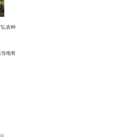
市弘农种
适当地有