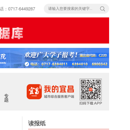
717-6449287
专题
读报纸