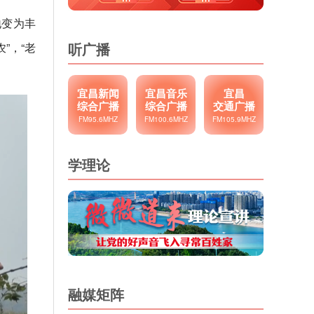
地变为丰
听广播
”，“老
宜昌新闻
宜昌音乐
宜昌
综合广播
综合广播
交通广播
FM95.6MHZ
FM100.6MHZ
FM105.9MHZ
学理论
融媒矩阵