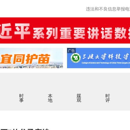
违法和不良信息举报电话：0
广告
时事
本地
媒观
时评