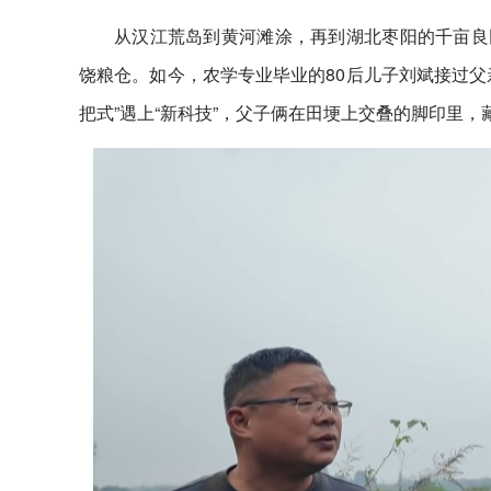
从汉江荒岛到黄河滩涂，再到湖北枣阳的千亩良田
饶粮仓。如今，农学专业毕业的80后儿子刘斌接过父亲
把式”遇上“新科技”，父子俩在田埂上交叠的脚印里