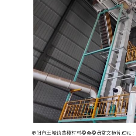
枣阳市王城镇董楼村村委会委员常文艳算过账：