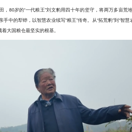
，80岁的“一代粮王”刘文豹用四十年的坚守，将两万多亩荒
手中的犁铧，以智慧农业续写“粮王”传奇。从“拓荒豹”到“智慧农
，藏着大国粮仓最坚实的根基。