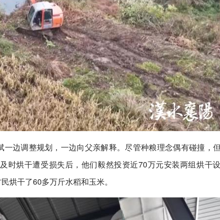
刘斌一边调整规划，一边向父亲解释。尽管种粮理念偶有碰撞，
能及时烘干遭受损失后，他们毅然投资近70万元安装两组烘干
村民烘干了60多万斤水稻和玉米。