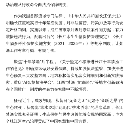
动治理从行政命令向法治保障转变。
作为我国首部流域专门法律，《中华人民共和国长江保护法》
明确长江流域实行十年禁渔制度，对非法捕捞、污染排放等行为设
定严格罚则。实施以来，沿江省市累计查处涉法案件逾万起，有力
震慑违法行为。配套出台的《长江水生生物保护管理规定》《长江
生物多样性保护实施方案（2021—2025年）》等规章制度，让禁
渔工作有章可循、有规可依。
聚焦“十年禁渔”后半程，《关于坚定不移推进长江十年禁渔工
作的意见》明确持续做好安置保障、持续加强执法监管、加快推进
生态修复三大攻坚方向，地方积极落实配套实施细则和创新实践探
索，重庆“AI智慧禁渔平台”、江西“禁渔+文旅融合”等地方创新做法
在全国推广，制度的生命力在实践中不断增强。
征程近半，成效初现。从昔日“无鱼之困”到如今“鱼跃之景”的
生态转变，从传统“靠水吃水”到现代“护水养水”的理念革新，长江
禁渔实践充分证明，生态保护与民生改善能够实现协同双赢，也为
全球江河生态治理贡献了中国智慧和中国方案。