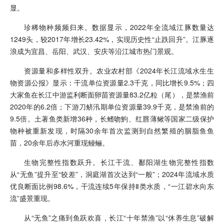
显。
珍稀物种频频归来。数据显示，2022年全流域江豚数量达
1249头，较2017年增长23.42%，实现历史性“止跌回升”。江豚逐
浪成为宜昌、岳阳、武汉、安庆等沿江城市热门景观。
资源量和多样性双升。农业农村部《2024年长江流域水生生
物资源公报》显示：干流单位资源量2.3千克，同比增长9.5%；四
大家鱼在长江中游监利断面卵苗资源量83.2亿粒（尾），是禁渔前
2020年的6.2倍；下游刀鲚汛期单位资源量39.9千克，是禁渔前的
9.5倍。土著鱼类新增36种，长鳍吻鮈、红唇薄鳅等国家二级保护
物种被重新发现，时隔30余年首次监测到自然繁殖的胭脂鱼鱼
苗，20余年后赤水河重现鳗鲡。
生物完整性指数跃升。长江干流、鄱阳湖生物完整性指数
从“无鱼”提升至“较差”，洞庭湖首次达到“一般”；2024年流域水质
优良断面比例98.6%，干流连续5年保持Ⅱ类水质，“一江碧水向东
流”盛景重现。
从“无鱼”之痛到鱼跃欢喜，长江“十年禁渔”以“休养生息”破解