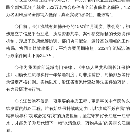
民全部实现转产就业，22万名符合条件者全部参保养老保险，1.2
万名困难渔民全部纳入低保，真正实现“稳得住、能致富”。
◇目前，长江流域有禁捕任务的15省市“月调度、季会商”，初
步建立了信息平台互通、执法资源共享、案件移交顺畅的长效协作
机制，形成了政府统筹协调、部门协同配合、运转高效顺畅的工作
格局。协同查处效率提升，平均办案周期缩短，2024年流域涉渔
行政案件同比下降24.7%。
◇作为我国首部流域专门法律，《中华人民共和国长江保护
法》明确长江流域实行十年禁渔制度，对非法捕捞、污染排放等行
为设定严格罚则。实施以来，沿江省市累计查处涉法案件逾万起，
有力震慑违法行为。
◇长江禁渔不仅是一项重要的生态工程，更是事关中华民族永
续发展的战略工程。唯有始终保持战略定力，以“功成不必在我”的
精神境界和“功成必定有我”的历史担当，坚定守护好长江这一江碧
水，才能为子孙后代留下一幅“水清鱼跃、万物共生”的美丽长江画
卷。