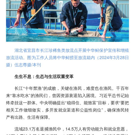
湖北省宜昌市长江珍稀鱼类放流点开展中华鲟保护宣传和增殖
放流活动。图为工作人员将中华鲟捞至放流箱内（2024年3月28日
摄）伍志尊摄/本刊
生生不息：生态与生活双重变革
长江“十年禁渔”的成败，关键在渔民，难度也在渔民。千百年
来“靠水吃水”的渔民们，曾因资源衰退陷入困境。习近平总书记始
终牵挂这一群体。中央明确提出“稳得住、能致富”目标，要求“要把
相关工作做细做实，多开发就业渠道和公益性岗位”，确保渔民转
产有出路、生活有保障。
流域23.1万名退捕渔民中，14.5万人有劳动能力和就业意愿，