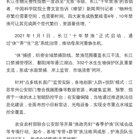
长江生物完整性指数一度跌至“无鱼”等级。长江“十年禁渔”的首倡
者、中国科学院院士曹文宣告诉《瞭望》新闻周刊记者：“物种生
存繁衍需要空间，也需要时间。四大家鱼成熟繁殖需4年，10年禁
渔可让其完成两个世代繁衍，资源量倍增。”
2021年1月1日，长江“十年禁渔”正式启动，通
过“休”“养”“生”“息”系统治理，推动母亲河重焕生机。
“休”捕捞，织密全域禁捕防线。禁渔范围覆盖长江干流、长江
口禁捕管理区、鄱阳湖等通江湖泊、332个水生生物保护区及重要
支流，形成“水面禁捕、岸上监管、市场清查”闭环。
针对“点多线长面广”监管实际，各地创新“人防+技防”模式：江
苏常州公安部门整合视频图像等数据资源，构建集监测、预警、指
挥于一体的水上智能防控平台；在安徽铜陵，当地通过推进执法信
息化建设，全面布控小目标雷达、光电设备，实现全市重点水域监
控全覆盖。
农业农村部联合公安部等开展“渔政亮剑”“春季护渔”区域会战
等专项行动。如今，各地“专管+群管”执法格局成形，护渔员队伍
超过2万人，形成全域禁捕“天罗地网”。