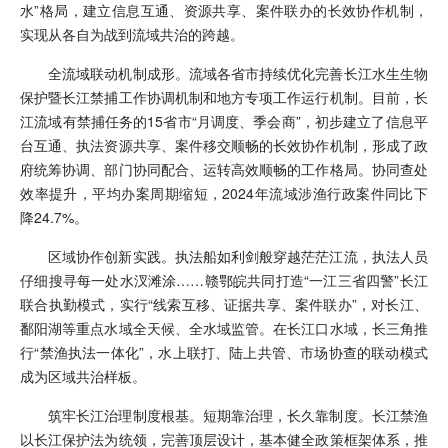
水”格局，建立信息互通、资源共享、案件联办的长效协作机制，
实现从各自为战到流域共治的跨越。
全流域联动机制成形。流域各省市持续优化完善长江水生生物
保护暨长江禁捕工作协调机制和地方专项工作运行机制。目前，长
江流域有禁捕任务的15省市“月调度、季会商”，初步建立了信息平
台互通、执法资源共享、案件移交顺畅的长效协作机制，形成了政
府统筹协调、部门协同配合、运转高效顺畅的工作格局。协同查处
效率提升，平均办案周期缩短，2024年流域涉渔行政案件同比下
降24.7%。
区域协作创新实践。执法船如利剑般穿越茫茫江流，执法人员
仔细搜寻每一处水汊滩涂……赣鄂皖共同打造“一江三省四警”长江
联合执勤模式，实行“线索互移、证据共享、案件联办”，对长江、
鄱阳湖等重点水域全天候、全水域监管。在长江口水域，长三角推
行“禁渔执法一体化”，水上联打、陆上共管、市场协查的联动模式
成为区域共治样板。
筑牢长江治理制度根基。短期靠治理，长久靠制度。长江禁渔
以长江保护法为统领，完善顶层设计，基本健全政策框架体系，推