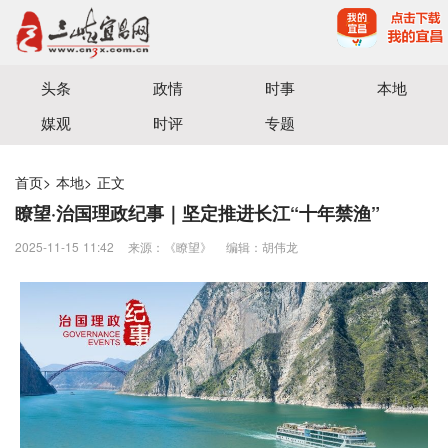
宜昌三峡融媒体中心主办
头条
政情
时事
本地
媒观
时评
专题
首页
>
本地
>
正文
瞭望·治国理政纪事｜坚定推进长江“十年禁渔”
2025-11-15 11:42
来源：​《瞭望》
编辑：胡伟龙