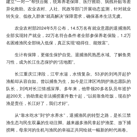
建立“一对一”帮扶台账，统筹养老保障、医疗救助、病残补贴等差
异化救助。农业农村、人社、民政等部门开展动态监测，针对就业
转失业、低收入群体“就高解决”保障需求，确保基本生活无虞。
农业农村部2024年5月公布，14.5万名有就业意愿的退捕渔民
全部实现转产就业，22万名符合条件者全部参保养老保险，1.2万
名困难渔民全部纳入低保，真正实现“稳得住、能致富”。
生计有保障，更催生保护自觉。退捕渔民熟悉水域、了解鱼类
习性，成为长江生态保护的“活地图”。
长江重庆江津段，江窄水湍，水情复杂。53岁的刘鸿开起护
渔船却从容自如。曾以捕鱼为生，如今是江津区鸿鹄护渔志愿队的
队长，刘鸿对长江情感深厚。多年来，他带领20多名队员年巡护
超200天，协助查处非法捕捞案件数十起，“以前靠鱼吃饭，现在护
渔是责任，长江好了，我们才好”。
从“靠水吃水”到“护水养水”，退捕渔民的转型之路，是长江禁
渔生态与民生双赢的生动注脚。越来越多渔民拿起护渔桨、放下捕
捞网，母亲河的生机与渔民的幸福正共同绘就一幅新的时代画卷。