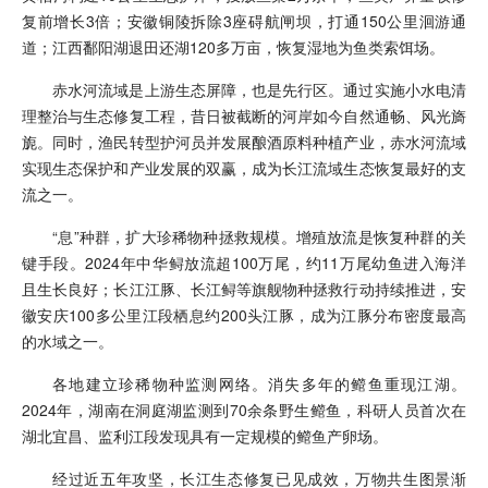
复前增长3倍；安徽铜陵拆除3座碍航闸坝，打通150公里洄游通
道；江西鄱阳湖退田还湖120多万亩，恢复湿地为鱼类索饵场。
赤水河流域是上游生态屏障，也是先行区。通过实施小水电清
理整治与生态修复工程，昔日被截断的河岸如今自然通畅、风光旖
旎。同时，渔民转型护河员并发展酿酒原料种植产业，赤水河流域
实现生态保护和产业发展的双赢，成为长江流域生态恢复最好的支
流之一。
“息”种群，扩大珍稀物种拯救规模。增殖放流是恢复种群的关
键手段。2024年中华鲟放流超100万尾，约11万尾幼鱼进入海洋
且生长良好；长江江豚、长江鲟等旗舰物种拯救行动持续推进，安
徽安庆100多公里江段栖息约200头江豚，成为江豚分布密度最高
的水域之一。
各地建立珍稀物种监测网络。消失多年的鳤鱼重现江湖。
2024年，湖南在洞庭湖监测到70余条野生鳤鱼，科研人员首次在
湖北宜昌、监利江段发现具有一定规模的鳤鱼产卵场。
经过近五年攻坚，长江生态修复已见成效，万物共生图景渐