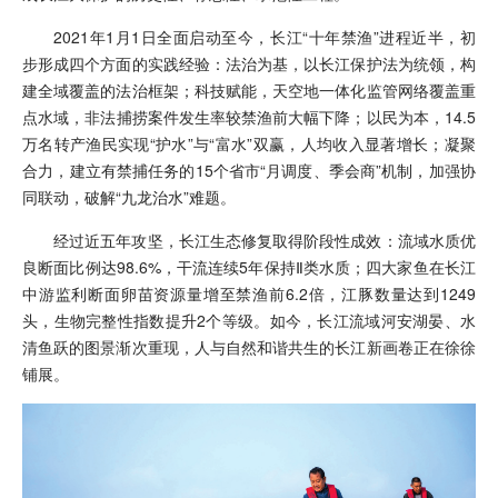
2021年1月1日全面启动至今，长江“十年禁渔”进程近半，初
步形成四个方面的实践经验：法治为基，以长江保护法为统领，构
建全域覆盖的法治框架；科技赋能，天空地一体化监管网络覆盖重
点水域，非法捕捞案件发生率较禁渔前大幅下降；以民为本，14.5
万名转产渔民实现“护水”与“富水”双赢，人均收入显著增长；凝聚
合力，建立有禁捕任务的15个省市“月调度、季会商”机制，加强协
同联动，破解“九龙治水”难题。
经过近五年攻坚，长江生态修复取得阶段性成效：流域水质优
良断面比例达98.6%，干流连续5年保持Ⅱ类水质；四大家鱼在长江
中游监利断面卵苗资源量增至禁渔前6.2倍，江豚数量达到1249
头，生物完整性指数提升2个等级。如今，长江流域河安湖晏、水
清鱼跃的图景渐次重现，人与自然和谐共生的长江新画卷正在徐徐
铺展。