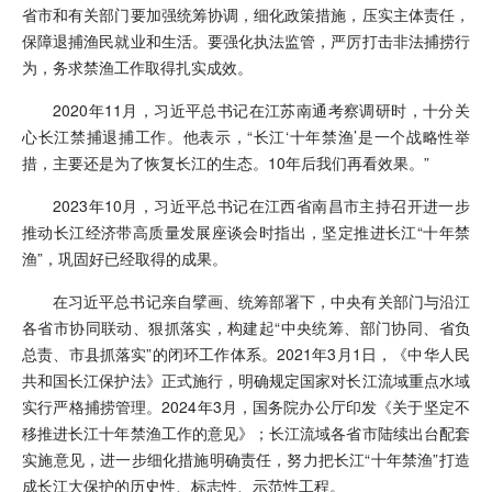
省市和有关部门要加强统筹协调，细化政策措施，压实主体责任，
保障退捕渔民就业和生活。要强化执法监管，严厉打击非法捕捞行
为，务求禁渔工作取得扎实成效。
2020年11月，习近平总书记在江苏南通考察调研时，十分关
心长江禁捕退捕工作。他表示，“长江‘十年禁渔’是一个战略性举
措，主要还是为了恢复长江的生态。10年后我们再看效果。”
2023年10月，习近平总书记在江西省南昌市主持召开进一步
推动长江经济带高质量发展座谈会时指出，坚定推进长江“十年禁
渔”，巩固好已经取得的成果。
在习近平总书记亲自擘画、统筹部署下，中央有关部门与沿江
各省市协同联动、狠抓落实，构建起“中央统筹、部门协同、省负
总责、市县抓落实”的闭环工作体系。2021年3月1日，《中华人民
共和国长江保护法》正式施行，明确规定国家对长江流域重点水域
实行严格捕捞管理。2024年3月，国务院办公厅印发《关于坚定不
移推进长江十年禁渔工作的意见》；长江流域各省市陆续出台配套
实施意见，进一步细化措施明确责任，努力把长江“十年禁渔”打造
成长江大保护的历史性、标志性、示范性工程。