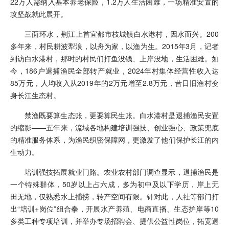
22万人需纳入基本养老保险，1.2万人生活困难，一场精准安置的
攻坚战就此展开。
三面环水，荆江上首宜都市枝城镇白水港村，因水而兴。200
多年来，村民耕波犁浪，以舟为家，以渔为生。2015年3月，记者
到访白水港村，那时的村民们打鱼没钱、上岸没地，生活困难。如
今，186户退捕渔民全部转产就业，2024年村集体经营性收入达
85万元，人均收入从2019年的2万元增至2.8万元，昔日旧渔村变
身长江生态村。
禁渔既要算生态账，更要算民生账。白水港村是退捕渔民安置
的缩影——五年来，流域各地构建培训强技、创业强心、政策兜底
的精准服务体系，为渔民织密保障网，更激发了他们保护长江的内
生动力。
培训强技拓展就业门路。农业农村部门调查显示，退捕渔民是
一个特殊群体，50岁以上占六成，多为初中及以下学历，岸上无
田无地，仅熟悉水上捕捞，转产空间有限。针对此，人社等部门打
出“培训+岗位”组合拳，开展水产养殖、电商直播、生态护岸等10
多类工种专项培训，并举办专场招聘会、提供公益性岗位，拓宽退