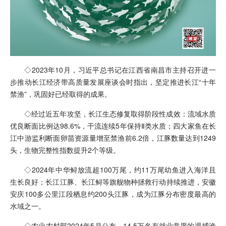
◇2023年10月，习近平总书记在江西省南昌市主持召开进一
步推动长江经济带高质量发展座谈会时指出，坚定推进长江“十年
禁渔”，巩固好已经取得的成果。
◇经过近五年攻坚，长江生态修复取得阶段性成效：流域水质
优良断面比例达98.6%，干流连续5年保持Ⅱ类水质；四大家鱼在长
江中游监利断面卵苗资源量增至禁渔前6.2倍，江豚数量达到1249
头，生物完整性指数提升2个等级。
◇2024年中华鲟放流超100万尾，约11万尾幼鱼进入海洋且
生长良好；长江江豚、长江鲟等旗舰物种拯救行动持续推进，安徽
安庆100多公里江段栖息约200头江豚，成为江豚分布密度最高的
水域之一。
◇农业农村部2024年5月公布，14.5万名有就业意愿的退捕渔