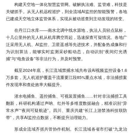
构建天空地一体化智慧监管网。破解执法难、监管难，科技是
关键抓手。从无人机远程巡护，到全流域AI监控的智能预警，各地
已建成天空地立体监管体系，实现从被动巡查到主动发现的转变。
在丹江口水库——南水北调中线水源地，执法人员轻点鼠标，
十几公里外的无人机从机库腾空而起，迅速探查可疑情况。各地广
泛采用无人机、AI监控、卫星遥感等先进技术，并配备热成像和行
为识别算法，能够实时监测采砂船动态，自动识别“夜间灯光诱
捕”与“电鱼设备”等非法行为，并及时预警。
截至2024年底，长江流域禁捕水域共布设AI视频监控设备1.6
万多套，无人机巡护覆盖干流重要江段85%重点水域，非法捕捞案
件发现率和查处效率大幅提升。
潜水电捕鱼、遥控捕鱼、可视装置捕鱼……针对非法捕捞工具
翻新，科研机构通过声呐、红外等多维度数据融合，精准识别“异
常水声”“夜间可疑航迹”。四川、重庆共建“长江上游禁渔科技联防
带”，共享AI监控点数据，不断提升治理能力。
形成全流域齐抓共管协作机制。长江流域各省市打破“九龙治