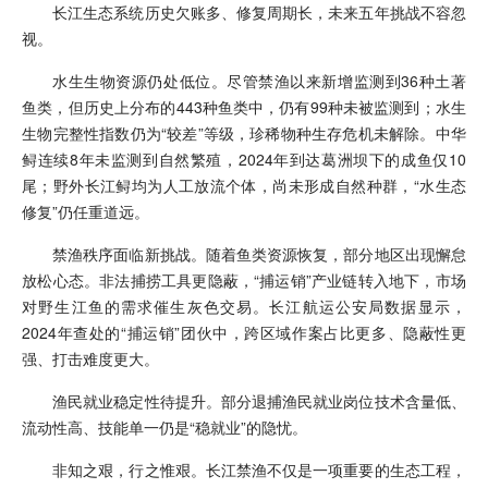
长江生态系统历史欠账多、修复周期长，未来五年挑战不容忽
视。
水生生物资源仍处低位。尽管禁渔以来新增监测到36种土著
鱼类，但历史上分布的443种鱼类中，仍有99种未被监测到；水生
生物完整性指数仍为“较差”等级，珍稀物种生存危机未解除。中华
鲟连续8年未监测到自然繁殖，2024年到达葛洲坝下的成鱼仅10
尾；野外长江鲟均为人工放流个体，尚未形成自然种群，“水生态
修复”仍任重道远。
禁渔秩序面临新挑战。随着鱼类资源恢复，部分地区出现懈怠
放松心态。非法捕捞工具更隐蔽，“捕运销”产业链转入地下，市场
对野生江鱼的需求催生灰色交易。长江航运公安局数据显示，
2024年查处的“捕运销”团伙中，跨区域作案占比更多、隐蔽性更
强、打击难度更大。
渔民就业稳定性待提升。部分退捕渔民就业岗位技术含量低、
流动性高、技能单一仍是“稳就业”的隐忧。
非知之艰，行之惟艰。长江禁渔不仅是一项重要的生态工程，