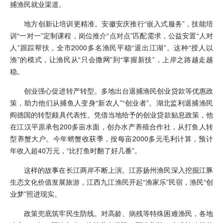
捕渔民就业渠道。
地方创新让培训更精准。安徽安庆推行“嵌入式服务”，技能培
训“一对一”定制课程，岗位推介“点对点”匹配需求，公益安置“人对
人”跟踪帮扶，全市2000多名渔民平稳“退出江湖”。这种“授人以
渔”的模式，让渔民从“只会撒网”到“掌握新技”，上岸之路越走越
稳。
创业强心促进转产转型。多地出台退捕渔民创业贷款等优惠政
策，助力他们从捕鱼人变身“新农人”“创业者”。湖北监利退捕渔民
阎德国的转型颇具代表性。凭借当地给予的创业贷款贴息政策，他
在江汉平原承包200多亩水面，创办水产养殖合作社，从打鱼人转
型养蟹大户。今年螃蟹收获季，按每亩2000多元毛利计算，预计
年收入超40万元，“比打鱼时翻了好几番”。
这样的故事在长江两岸不断上演。江苏扬州渔民深入挖掘江豚
生态文化价值发展旅游，江西九江渔民开起“渔家乐”民宿，渔民“创
业梦”照进现实。
政策兜底筑牢民生防线。对高龄、病残等特殊困难渔民，各地