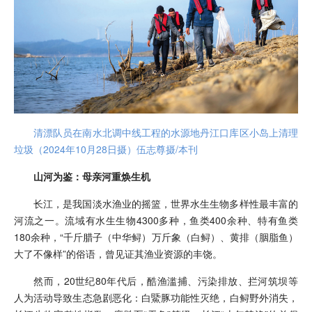
清漂队员在南水北调中线工程的水源地丹江口库区小岛上清理
垃圾（2024年10月28日摄）伍志尊摄/本刊
山河为鉴：母亲河重焕生机
长江，是我国淡水渔业的摇篮，世界水生生物多样性最丰富的
河流之一。流域有水生生物4300多种，鱼类400余种、特有鱼类
180余种，“千斤腊子（中华鲟）万斤象（白鲟）、黄排（胭脂鱼）
大了不像样”的俗语，曾见证其渔业资源的丰饶。
然而，20世纪80年代后，酷渔滥捕、污染排放、拦河筑坝等
人为活动导致生态急剧恶化：白鱀豚功能性灭绝，白鲟野外消失，