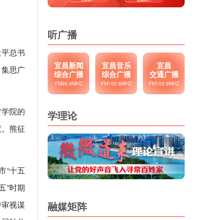
听广播
近平总书
宜昌新闻
宜昌音乐
宜昌
，集思广
综合广播
综合广播
交通广播
FM95.6MHZ
FM100.6MHZ
FM105.9MHZ
空学院的
学理论
议。熊征
市“十五
五”时期
中审视谋
融媒矩阵