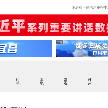
违法和不良信息举报电话：0
广告
时事
本地
媒观
时评