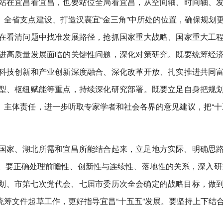
站在宜昌看宜昌，也要站位全局看宜昌，从空间轴、时间轴、
全省支点建设、打造汉襄宜“金三角”中所处的位置，确保规划
在看清问题中找准发展路径，抢抓国家重大战略、国家重大工
进高质量发展面临的关键性问题，深化对策研究。既要统筹经
科技创新和产业创新深度融合、深化改革开放、扎实推进共同
型、枢纽赋能等重点，持续深化研究部署。既要立足自身把规
主体责任，进一步听取专家学者和社会各界的意见建议，把“十
国家、湖北所需和宜昌所能结合起来，立足地方实际、明确思
。要正确处理前瞻性、创新性与连续性、落地性的关系，深入研
规划、市第七次党代会、七届市委历次全会确定的战略目标，做
筹文件起草工作，更好指导宜昌“十五五”发展。要坚持上下结