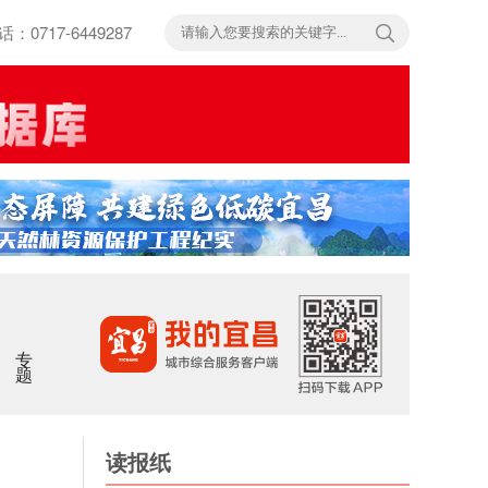
717-6449287
专题
读报纸