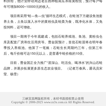
料供给，他计划带动周边老百姓种植南瓜养殖黄粉虫，预计每户每
年可增加8000~10000元的收入。
项目将采用“蛙—鱼—虫”循环生态模式，在蛙池下方建设鱼池套
养土鱼，土鱼以落入水中的黄粉虫及蛙粪为食，既净化水体，又免
投饲料，还可增收。
项目一期将于今年底建成，包括石蛙养殖池、鱼池、黄粉虫仓
库及配套厂房和生活用房等。曹金国预计，首批石蛙苗将在明年春
季投入养殖池。他算了一笔账：石蛙生长周期约三年，但第三年
后，每斤价格可达150元以上，是普通牛蛙价格的10倍。
目前，曹金国正全力推广“居深山、吃活虫、喝净水”的兴山石蛙
品牌，并逐步拓展更多原生态农业项目。 （记者万春风，通讯员宋
莹、杨雪）
三峡宜昌网版权所有，未经书面授权禁止使用
Copyright © 2006-2025 www.cn3x.com.cn All Rights Reserved.