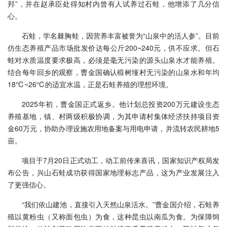
邦”，并在赵承臣处得知村内曾有人试养过石蛙，他增添了几分信
心。
石蛙，学名棘胸蛙，因营养丰富被誉为“山泉中的活人参”。目前
仿生态养殖产品市场批发价达每公斤200~240元，供不应求。但石
蛙对水质温度要求极高，必须是毫无污染的源头山泉水才能养殖。
结合每年回乡的观察，曹金国确认椴树垭村无污染的山泉水和年均
18℃~26℃的适宜水温，正是石蛙养殖的理想环境。
2025年初，曹金国正式返乡。他计划总投资200万元建设生态
养殖基地，镇、村两级积极协调，为其申请村集体经济扶持项目资
金60万元，协助办理设施农用地备案与用电申请，并流转农民耕地5
亩。
项目于7月20日正式动工，动工前传来喜讯，国家知识产权局发
布公告，兴山石蛙成功获得国家地理标志产品，这为产业发展注入
了更强信心。
“我们依山建池，直接引入天然山泉活水。”曹金国介绍，石蛙养
殖以黄粉虫（又称面包虫）为食，这种昆虫以南瓜为食。为保障饲