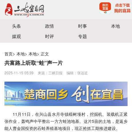
宜昌三峡融媒体中心主办
头条
政情
时事
本地
媒观
时评
专题
首页
>
本地
>
本地
>
正文
共富路上听取“蛙”声一片
2025-11-15 05:39
来源：三峡日报
编辑：张远近
11月11日，在兴山县水月寺镇椴树垭村，挖掘机、装载机正紧
张作业，轰鸣声中平整出一方方蛙池地基。这片5亩的土地，是返乡
能人曹金国投资的石蛙养殖基地项目，现正抢抓工期推进建设。