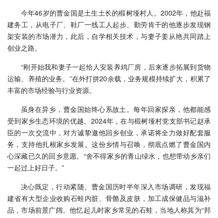
今年46岁的曹金国是土生土长的椴树垭村人。2002年，他赴福
建务工，从电子厂、鞋厂一线工人起步。勤劳肯干的他逐步发现钢
架安装的市场潜力，此后，自学相关技术，与妻子姜从艳共同踏上
创业之路。
“刚开始我和妻子一起给人安装养鸡厂房，后来逐步拓展到货物
运输、养殖的业务。”在外打拼20余载，业务规模持续扩大，积累了
丰富的市场经验与行业资源。
虽身在异乡，曹金国始终心系故土。每年回家探亲，他都能感
受到家乡生态环境的优越。2024年，在与椴树垭村党支部书记赵承
臣的一次交流中，对方诚挚邀他回乡创业，承诺将全力做好配套服
务，支持他扎根家乡发展。这份乡情与召唤，彻底点燃了曹金国内
心深藏已久的回乡意愿。“舍不得家乡的青山绿水，也想带动乡亲们
一起过上好日子。”
决心既定，行动紧随。曹金国历时半年深入市场调研，发现福
建省有大型企业收购石蛙内脏、骨骼及皮肤，加工成保健品与滋补
品，市场前景广阔。他忆起儿时家乡常见的石蛙，当地人称其为“邦