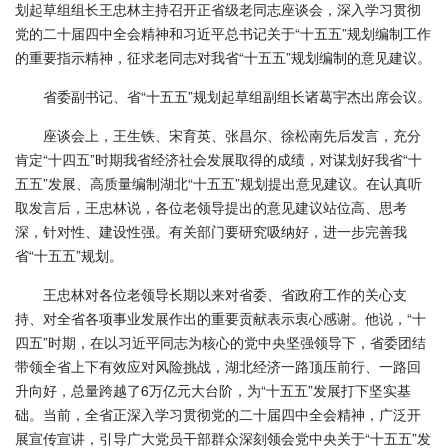
划起草组组长王忠林主持召开正省级老同志座谈会，深入学习贯彻
党的二十届四中全会精神和习近平总书记关于“十五五”规划编制工作
的重要指示精神，征求老同志对我省“十五五”规划编制的意见建议。
省委副书记、省“十五五”规划起草组副组长诸葛宇杰出席会议。
座谈会上，王生铁、宋育英、张昌尔、徐松南先后发言，充分
肯定“十四五”时期我省经济社会发展取得的成绩，对谋划好我省“十
五五”发展、高质量编制湖北“十五五”规划提出意见建议。在认真听
取发言后，王忠林说，各位老领导提出的意见建议站位高、思考
深，针对性、建设性强。有关部门要研究吸纳好，进一步完善我
省“十五五”规划。
王忠林对各位老领导长期以来对省委、省政府工作的关心支
持、对全省各项事业发展作出的重要贡献表示衷心感谢。他说，“十
四五”时期，在以习近平同志为核心的党中央坚强领导下，省委团结
带领全省上下有效应对风险挑战，湖北经济一路顶压前行、一路回
升向好，总量跨越了6万亿元大台阶，为“十五五”发展打下坚实基
础。当前，全省正深入学习贯彻党的二十届四中全会精神，广泛开
展宣传宣讲，引导广大党员干部群众深刻领会党中央关于“十五五”发