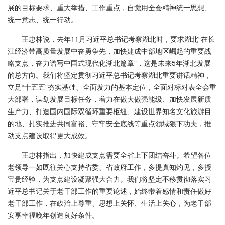
展的目标要求、重大举措、工作重点，自觉用全会精神统一思想、
统一意志、统一行动。
王忠林说，去年11月习近平总书记考察湖北时，要求湖北“在长
江经济带高质量发展中奋勇争先，加快建成中部地区崛起的重要战
略支点，奋力谱写中国式现代化湖北篇章”，这是未来5年湖北发展
的总方向。我们将坚定贯彻习近平总书记考察湖北重要讲话精神，
立足“十五五”夯实基础、全面发力的基本定位，全面对标对表全会重
大部署，谋划发展目标任务，着力在做大做强能级、加快发展新质
生产力、打造国内国际双循环重要枢纽、建设世界知名文化旅游目
的地、扎实推进共同富裕、守牢安全底线等重点领域狠下功夫，推
动支点建设取得更大成效。
王忠林指出，加快建成支点需要全省上下团结奋斗。希望各位
老领导一如既往关心支持省委、省政府工作，多提真知灼见，多授
宝贵经验，为支点建设凝聚强大合力。我们将坚定不移贯彻落实习
近平总书记关于老干部工作的重要论述，始终带着感情和责任做好
老干部工作，在政治上尊重、思想上关怀、生活上关心，为老干部
安享幸福晚年创造良好条件。