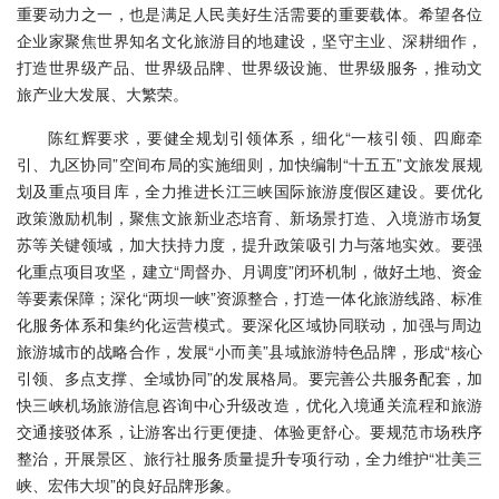
重要动力之一，也是满足人民美好生活需要的重要载体。希望各位
企业家聚焦世界知名文化旅游目的地建设，坚守主业、深耕细作，
打造世界级产品、世界级品牌、世界级设施、世界级服务，推动文
旅产业大发展、大繁荣。
陈红辉要求，要健全规划引领体系，细化“一核引领、四廊牵
引、九区协同”空间布局的实施细则，加快编制“十五五”文旅发展规
划及重点项目库，全力推进长江三峡国际旅游度假区建设。要优化
政策激励机制，聚焦文旅新业态培育、新场景打造、入境游市场复
苏等关键领域，加大扶持力度，提升政策吸引力与落地实效。要强
化重点项目攻坚，建立“周督办、月调度”闭环机制，做好土地、资金
等要素保障；深化“两坝一峡”资源整合，打造一体化旅游线路、标准
化服务体系和集约化运营模式。要深化区域协同联动，加强与周边
旅游城市的战略合作，发展“小而美”县域旅游特色品牌，形成“核心
引领、多点支撑、全域协同”的发展格局。要完善公共服务配套，加
快三峡机场旅游信息咨询中心升级改造，优化入境通关流程和旅游
交通接驳体系，让游客出行更便捷、体验更舒心。要规范市场秩序
整治，开展景区、旅行社服务质量提升专项行动，全力维护“壮美三
峡、宏伟大坝”的良好品牌形象。