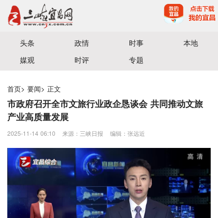
宜昌三峡融媒体中心主办
头条
政情
时事
本地
媒观
时评
专题
首页
>
要闻
>
正文
市政府召开全市文旅行业政企恳谈会 共同推动文旅
产业高质量发展
2025-11-14 06:10
来源：三峡日报
编辑：张远近