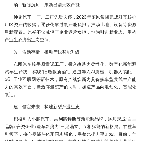
消：斩除沉疴，果断出清无效产能
神龙汽车一厂、二厂先后关停，2023年东风集团完成对其核心
厂区资产的收购，逐步化解过剩产能负担，推动土地、设备等资源
重新配置。此举不仅减轻了企业运营负担，也为引进新业态、重构
产业生态腾出宝贵空间。
改：激活存量，推动产线智能升级
岚图汽车接手原雷诺工厂，投入改造为柔性化、数字化新能源
汽车生产线，实现“旧瓶酿新酒”。通过导入AI质检、机器人装配、
5G+工业互联网等新技术，原有产线焕新为具备多车型共线生产能
力的高效平台，盘活存量资产的同时，加速产品向电动化、智能化
跃迁。
建：锚定未来，构建新型产业生态
积极引入小鹏汽车、吉利路特斯等新能源品牌，逐步形成“自主
品牌+合资企业+造车新势力”三足鼎立、互相赋能的新格局。在整车
引领下，核心零部件体系同步强化，零整比提升至0.82。目前，宁