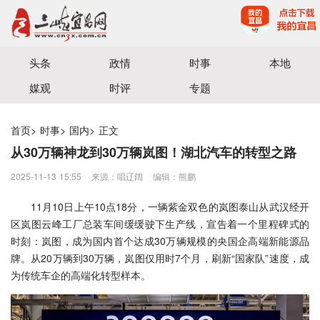
宜昌三峡融媒体中心主办
头条
政情
时事
本地
媒观
时评
专题
首页
>
时事
>
国内
>
正文
从30万辆神龙到30万辆岚图！湖北汽车的转型之路
2025-11-13 15:55
来源：唱辽阔
编辑：熊鹏
11月10日上午10点18分，一辆紫金双色的岚图泰山从武汉经开
区岚图云峰工厂总装车间缓缓驶下生产线，宣告着一个里程碑式的
时刻：岚图，成为国内首个达成30万辆规模的央国企高端新能源品
牌。从20万辆到30万辆，岚图仅用时7个月，刷新“国家队”速度，成
为传统车企的高端化转型样本。