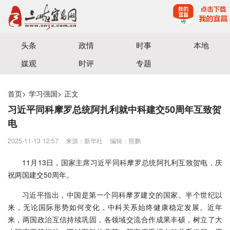
宜昌三峡融媒体中心主办
头条
政情
时事
本地
媒观
时评
专题
首页
>
学习强国
>
正文
习近平同科摩罗总统阿扎利就中科建交50周年互致贺
电
2025-11-13 12:57
来源：新华社
编辑：熊鹏
11月13日，国家主席习近平同科摩罗总统阿扎利互致贺电，庆
祝两国建交50周年。
习近平指出，中国是第一个同科摩罗建交的国家。半个世纪以
来，无论国际形势如何变化，中科关系始终健康稳定发展。近年
来，两国政治互信持续巩固，各领域交流合作成果丰硕，树立了大