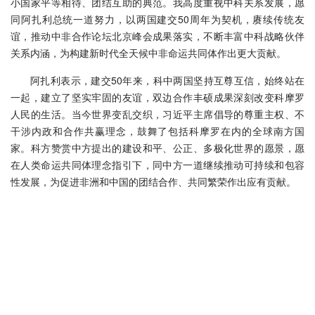
小国家平等相待、团结互助的典范。我高度重视中科关系发展，愿
同阿扎利总统一道努力，以两国建交50周年为契机，赓续传统友
谊，推动中非合作论坛北京峰会成果落实，不断丰富中科战略伙伴
关系内涵，为构建新时代全天候中非命运共同体作出更大贡献。
阿扎利表示，建交50年来，科中两国坚持互尊互信，始终站在
一起，建立了坚实牢固的友谊，双边合作丰硕成果深刻改变科摩罗
人民的生活。当今世界变乱交织，习近平主席倡导的尊重主权、不
干涉内政和合作共赢理念，鼓舞了包括科摩罗在内的全球南方国
家。科方赞赏中方提出的建设和平、公正、多极化世界的愿景，愿
在人类命运共同体理念指引下，同中方一道继续推动可持续和包容
性发展，为促进非洲和中国的团结合作、共同繁荣作出应有贡献。