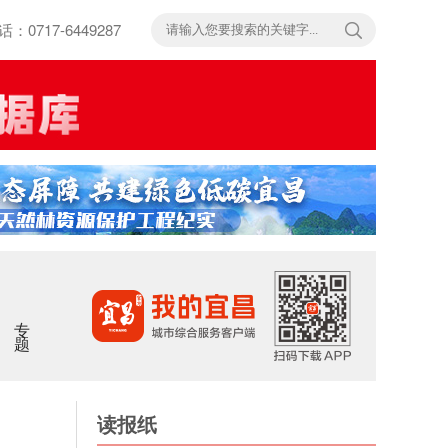
717-6449287
专题
读报纸