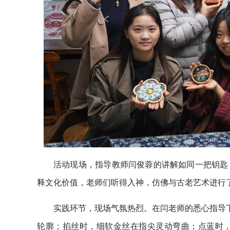
活动现场，指导教师闫俊蓉的讲解如同一把钥匙
释文化价值，老师们听得入神，仿佛与古老艺术进行
实践环节，现场气氛热烈。在闫老师的悉心指导下
轮廓；掐丝时，细软金丝在指尖灵动弯曲；点蓝时