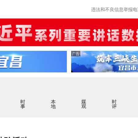
违法和不良信息举报电话：0
广告
时事
本地
媒观
时评