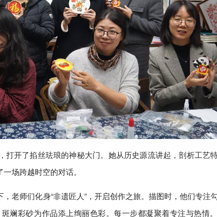
，打开了掐丝珐琅的神秘大门。她从历史源流讲起，剖析工艺
了一场跨越时空的对话。
，老师们化身“非遗匠人”，开启创作之旅。描图时，他们专注
，斑斓彩砂为作品添上绚丽色彩。每一步都凝聚着专注与热情