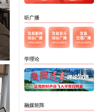
听广播
宜昌新闻
宜昌音乐
宜昌
综合广播
综合广播
交通广播
FM95.6MHZ
FM100.6MHZ
FM105.9MHZ
学理论
融媒矩阵