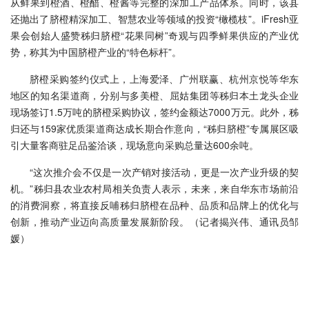
从鲜果到橙酒、橙醋、橙酱等完整的深加工产品体系。同时，该县
还抛出了脐橙精深加工、智慧农业等领域的投资“橄榄枝”。iFresh亚
果会创始人盛赞秭归脐橙“花果同树”奇观与四季鲜果供应的产业优
势，称其为中国脐橙产业的“特色标杆”。
脐橙采购签约仪式上，上海爱泽、广州联赢、杭州京悦等华东
地区的知名渠道商，分别与多美橙、屈姑集团等秭归本土龙头企业
现场签订1.5万吨的脐橙采购协议，签约金额达7000万元。此外，秭
归还与159家优质渠道商达成长期合作意向，“秭归脐橙”专属展区吸
引大量客商驻足品鉴洽谈，现场意向采购总量达600余吨。
“这次推介会不仅是一次产销对接活动，更是一次产业升级的契
机。”秭归县农业农村局相关负责人表示，未来，来自华东市场前沿
的消费洞察，将直接反哺秭归脐橙在品种、品质和品牌上的优化与
创新，推动产业迈向高质量发展新阶段。（记者揭兴伟、通讯员邹
媛）