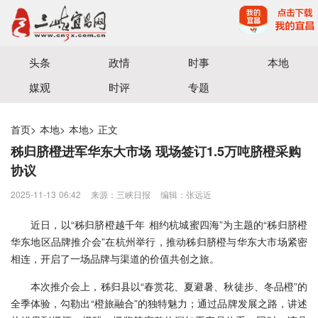
宜昌三峡融媒体中心主办
头条
政情
时事
本地
媒观
时评
专题
首页
>
本地
>
本地
>
正文
秭归脐橙进军华东大市场 现场签订1.5万吨脐橙采购
协议
2025-11-13 06:42
来源：三峡日报
编辑：张远近
近日，以“秭归脐橙越千年 相约杭城蜜四海”为主题的“秭归脐橙
华东地区品牌推介会”在杭州举行，推动秭归脐橙与华东大市场紧密
相连，开启了一场品牌与渠道的价值共创之旅。
本次推介会上，秭归县以“春赏花、夏避暑、秋徒步、冬品橙”的
全季体验，勾勒出“橙旅融合”的独特魅力；通过品牌发展之路，讲述