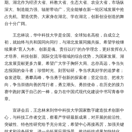
期。湖北作为经济大省、科教大省、生态大省、农业大省，市场纵
深大、制造能力强、辐射带动广，完全能够在新一轮区域发展中抢
占先机、塑造优势。大家身在湖北、学在湖北，创新创业创造的舞
台十分广阔。
王忠林说，华中科技大学是全国、全球知名高校，自成立之
初，就始终与共和国同向同行，与湖北发展同频共振。希望学校继
续秉承“育人为本、创新是魂、责任以行”的办学理念，更好发挥在人
才培养、科技创新、国际交流等领域的综合优势，为国家发展、湖
北发展贡献更多力量。希望广大学子胸怀大局、志存高远，争当矢
志报国的奋斗者；珍惜时光、刻苦钻研，争当求真好学的追梦者；
奋发进取、勇攀高峰，争当勇于创新的探索者；坚定信念、把准方
向，争当崇德向善的笃行者，勇立潮头、勇担使命，在历史的接力
赛中跑好属于自己的一棒，奋力在中国式现代化建设中书写青春华
章。
宣讲会后，王忠林来到华中科技大学国家数字建造技术创新中
心，与科技工作者交流，察看产学研最新成果，对开展的前沿性、
突破性、特色性研究给予充分肯定，希望中心再接再厉，加强关键
技术和设备研发，进一步拓展应用场景，推动科技成果加快转化，