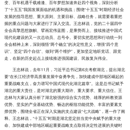
变、百年机遇千载难逢、百年梦想加速奔赴四个视角，深刻分析
了“十五五”我国发展面临的机遇和挑战；围绕“十五五”时期经济社会
发展的指导思想、重大原则、主要目标、战略任务，就需要着重把
握的重点问题与大家进行了深入交流。王忠林说，党的二十届四中
全会高擎思想旗帜、擘画宏伟蓝图，是乘势而上、接续推进中国式
现代化建设的又一次总动员、总号令。要切实把思想和行动统一到
全会精神上来，深刻领悟“两个确立”的决定性意义，增强“四个意
识”、坚定“四个自信”、做到“两个维护”，更加坚定地听党话、跟党
走，在新的历史起点上接续推进强国建设、民族复兴伟业。
王忠林说，去年11月，习近平总书记第6次考察湖北，提出湖北
要“在长江经济带高质量发展中奋勇争先，加快建成中部地区崛起的
重要战略支点，奋力谱写中国式现代化湖北篇章”。这是总书记赋予
湖北的重大责任，是对湖北的重大期许、重大要求、重大信任。王
忠林与大家认真分析了湖北较强的综合实力优势、雄厚的科教资源
优势、坚实的产业基础优势、畅达的枢纽功能优势、丰富的要素支
撑优势，围绕全省正在深入实施的支点建设“七大战略”，逐一作了阐
释。王忠林说，“十五五”时期是湖北坚定担当党中央赋予的重大使
命、加快建成中部地区崛起重要战略支点取得决定性进展的关键时