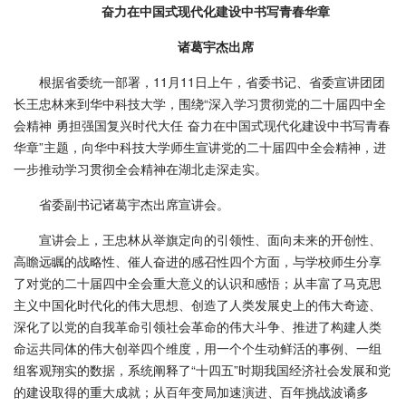
奋力在中国式现代化建设中书写青春华章
诸葛宇杰出席
根据省委统一部署，11月11日上午，省委书记、省委宣讲团团
长王忠林来到华中科技大学，围绕“深入学习贯彻党的二十届四中全
会精神 勇担强国复兴时代大任 奋力在中国式现代化建设中书写青春
华章”主题，向华中科技大学师生宣讲党的二十届四中全会精神，进
一步推动学习贯彻全会精神在湖北走深走实。
省委副书记诸葛宇杰出席宣讲会。
宣讲会上，王忠林从举旗定向的引领性、面向未来的开创性、
高瞻远瞩的战略性、催人奋进的感召性四个方面，与学校师生分享
了对党的二十届四中全会重大意义的认识和感悟；从丰富了马克思
主义中国化时代化的伟大思想、创造了人类发展史上的伟大奇迹、
深化了以党的自我革命引领社会革命的伟大斗争、推进了构建人类
命运共同体的伟大创举四个维度，用一个个生动鲜活的事例、一组
组客观翔实的数据，系统阐释了“十四五”时期我国经济社会发展和党
的建设取得的重大成就；从百年变局加速演进、百年挑战波谲多