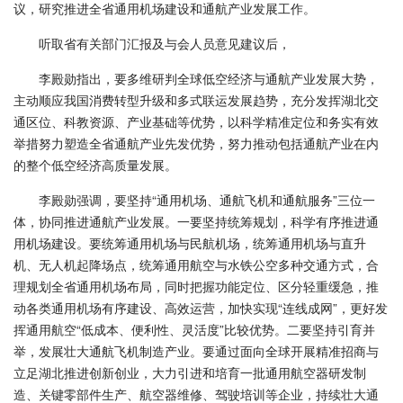
议，研究推进全省通用机场建设和通航产业发展工作。
听取省有关部门汇报及与会人员意见建议后，
李殿勋指出，要多维研判全球低空经济与通航产业发展大势，
主动顺应我国消费转型升级和多式联运发展趋势，充分发挥湖北交
通区位、科教资源、产业基础等优势，以科学精准定位和务实有效
举措努力塑造全省通航产业先发优势，努力推动包括通航产业在内
的整个低空经济高质量发展。
李殿勋强调，要坚持“通用机场、通航飞机和通航服务”三位一
体，协同推进通航产业发展。一要坚持统筹规划，科学有序推进通
用机场建设。要统筹通用机场与民航机场，统筹通用机场与直升
机、无人机起降场点，统筹通用航空与水铁公空多种交通方式，合
理规划全省通用机场布局，同时把握功能定位、区分轻重缓急，推
动各类通用机场有序建设、高效运营，加快实现“连线成网”，更好发
挥通用航空“低成本、便利性、灵活度”比较优势。二要坚持引育并
举，发展壮大通航飞机制造产业。要通过面向全球开展精准招商与
立足湖北推进创新创业，大力引进和培育一批通用航空器研发制
造、关键零部件生产、航空器维修、驾驶培训等企业，持续壮大通