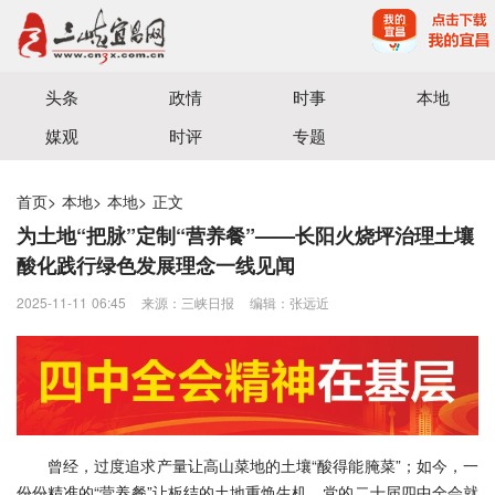
宜昌三峡融媒体中心主办
头条
政情
时事
本地
媒观
时评
专题
首页
>
本地
>
本地
>
正文
为土地“把脉”定制“营养餐”——长阳火烧坪治理土壤
酸化践行绿色发展理念一线见闻
2025-11-11 06:45
来源：三峡日报
编辑：张远近
曾经，过度追求产量让高山菜地的土壤“酸得能腌菜”；如今，一
份份精准的“营养餐”让板结的土地重焕生机。党的二十届四中全会就