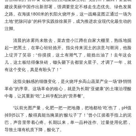
建设美丽中国作出新部署，强调要坚定不移走生态优先、绿色发展
之路。在海拔1800米的长阳火烧坪乡，这一战略蓝图正通过一场为
土地“把脉问诊”的科学实践徐徐展开，成为推进农业现代化最生动的
注脚。
清晨的浓雾尚未散去，菜农曾小江蹲在自家大棚里，熟练地掘
起一把黑土，在掌心轻轻捻开。指尖传来泥土的凉意与潮润，他脸
上绽开了笑容：“你摸摸，这土有潮气了，能捻出油了！去年这会
儿，这土板结得像块砖，锄头砸下去都冒火星子。才调了一年，就
有这个变化，真是有盼头了！”
这指尖触感的细微变化，是火烧坪乡高山蔬菜产业一场“静悄悄
革命”的序章。这场革命的核心，就是为长期“亚健康”的土壤治理酸
中毒，让其重新“吃”上科学配比的“营养餐”。
“以前光图产量，化肥一把一把地撒，把地都给‘吃’伤了，pH值
掉到5以下，酸得真能当腌菜的‘酸坛子’了！”曾小江搓着手指上的泥
巴，声音里带着心疼。长期以来，单一品种连作、过量使用化肥，
导致土壤有机质下降，酸化了。