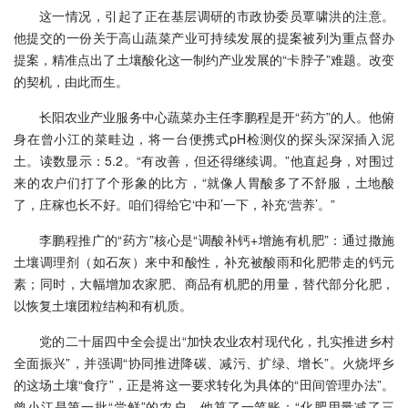
这一情况，引起了正在基层调研的市政协委员覃啸洪的注意。
他提交的一份关于高山蔬菜产业可持续发展的提案被列为重点督办
提案，精准点出了土壤酸化这一制约产业发展的“卡脖子”难题。改变
的契机，由此而生。
长阳农业产业服务中心蔬菜办主任李鹏程是开“药方”的人。他俯
身在曾小江的菜畦边，将一台便携式pH检测仪的探头深深插入泥
土。读数显示：5.2。“有改善，但还得继续调。”他直起身，对围过
来的农户们打了个形象的比方，“就像人胃酸多了不舒服，土地酸
了，庄稼也长不好。咱们得给它‘中和’一下，补充‘营养’。”
李鹏程推广的“药方”核心是“调酸补钙+增施有机肥”：通过撒施
土壤调理剂（如石灰）来中和酸性，补充被酸雨和化肥带走的钙元
素；同时，大幅增加农家肥、商品有机肥的用量，替代部分化肥，
以恢复土壤团粒结构和有机质。
党的二十届四中全会提出“加快农业农村现代化，扎实推进乡村
全面振兴”，并强调“协同推进降碳、减污、扩绿、增长”。火烧坪乡
的这场土壤“食疗”，正是将这一要求转化为具体的“田间管理办法”。
曾小江是第一批“尝鲜”的农户。他算了一笔账：“化肥用量减了三