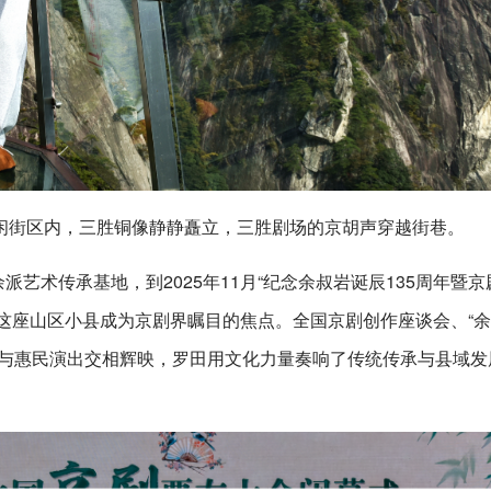
闲街区内，三胜铜像静静矗立，三胜剧场的京胡声穿越街巷。
派艺术传承基地，到2025年11月“纪念余叔岩诞辰135周年暨京
让这座山区小县成为京剧界瞩目的焦点。全国京剧创作座谈会、“
与惠民演出交相辉映，罗田用文化力量奏响了传统传承与县域发