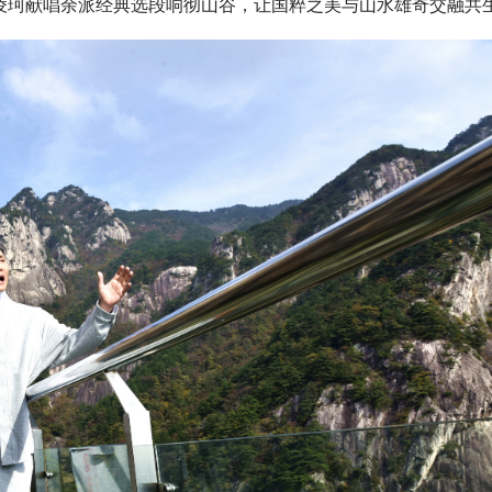
上，凌珂献唱余派经典选段响彻山谷，让国粹之美与山水雄奇交融共