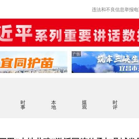
违法和不良信息举报电话：0
广告
时事
本地
媒观
时评