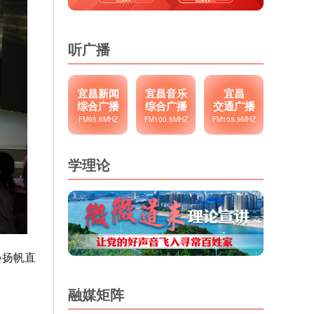
听广播
宜昌新闻
宜昌音乐
宜昌
综合广播
综合广播
交通广播
FM95.6MHZ
FM100.6MHZ
FM105.9MHZ
学理论
晏扬帆直
融媒矩阵