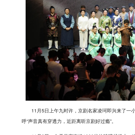
11月5日上午九时许，京剧名家凌珂即兴来了一
呼“声音真有穿透力，近距离听京剧好过瘾”。