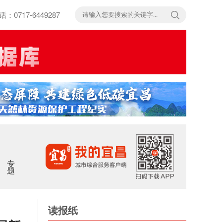
717-6449287
专题
读报纸