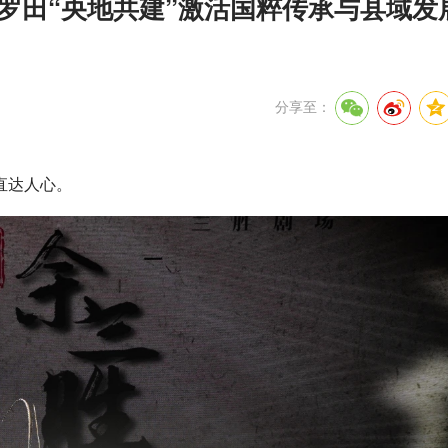
—罗田“央地共建”激活国粹传承与县域发
分享至：
直达人心。