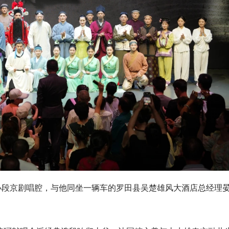
小段京剧唱腔，与他同坐一辆车的罗田县吴楚雄风大酒店总经理