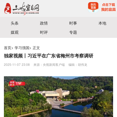
宜昌三峡融媒体中心主办
头条
政情
时事
本地
媒观
时评
专题
首页
>
学习强国
>
正文
独家视频丨习近平在广东省梅州市考察调研
2025-11-07 23:08
来源：央视新闻客户端
编辑：胡伟龙