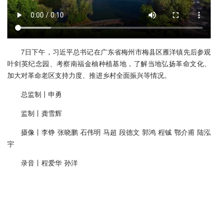
7日下午，习近平总书记在广东省梅州市梅县区雁洋镇先后参观
叶剑英纪念园、考察南福金柚种植基地，了解当地弘扬革命文化、
加大对革命老区支持力度、推进乡村全面振兴等情况。
总监制丨申勇
监制丨龚雪辉
摄像丨李铮 张晓鹏 石伟明 马超 段德文 郭鸿 程铖 鄂介甫 陆泓
宇
录音丨程爱华 孙洋