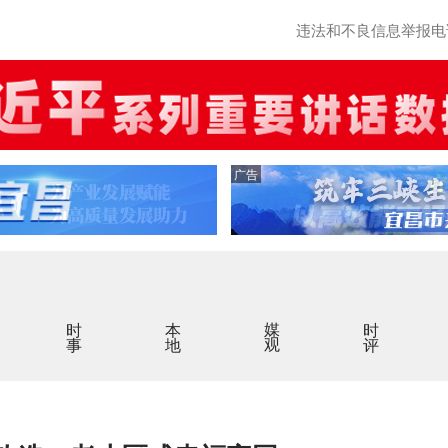
违法和不良信息举报电话：0
广告
时事
本地
媒观
时评