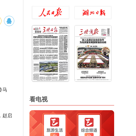
拎马
看电视
，赵启