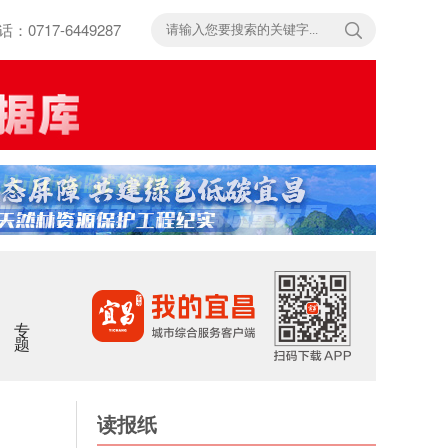
717-6449287
专题
读报纸