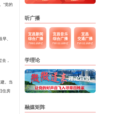
。”党的
听广播
宜昌新闻
宜昌音乐
宜昌
设早、
综合广播
综合广播
交通广播
FM95.6MHZ
FM100.6MHZ
FM105.9MHZ
学理论
过去，
重建。当
旧住房
融媒矩阵