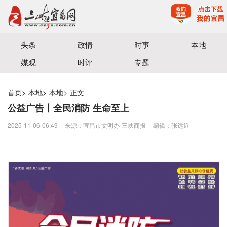
宜昌三峡融媒体中心主办
头条
政情
时事
本地
媒观
时评
专题
首页
>
本地
>
本地
>
正文
公益广告丨全民消防 生命至上
2025-11-06 06:49
来源：宜昌市文明办 三峡商报
编辑：张远近