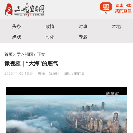
宜昌三峡融媒体中心主办
头条
政情
时事
本地
媒观
时评
专题
首页
>
学习强国
>
正文
微视频｜“大海”的底气
2025-11-05 16:54
来源：​新华社
编辑：胡伟龙