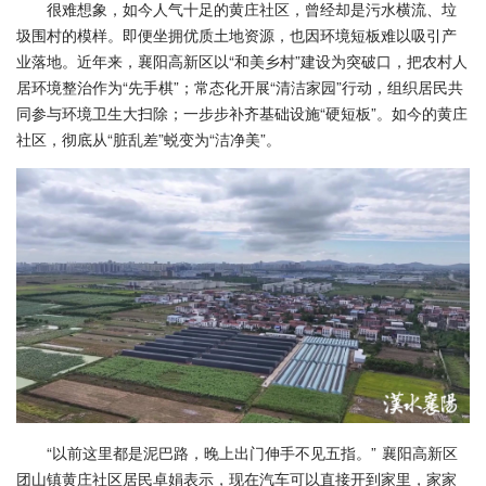
很难想象，如今人气十足的黄庄社区，曾经却是污水横流、垃
圾围村的模样。即便坐拥优质土地资源，也因环境短板难以吸引产
业落地。近年来，襄阳高新区以“和美乡村”建设为突破口，把农村人
居环境整治作为“先手棋”；常态化开展“清洁家园”行动，组织居民共
同参与环境卫生大扫除；一步步补齐基础设施“硬短板”。如今的黄庄
社区，彻底从“脏乱差”蜕变为“洁净美”。
“以前这里都是泥巴路，晚上出门伸手不见五指。” 襄阳高新区
团山镇黄庄社区居民卓娟表示，现在汽车可以直接开到家里，家家