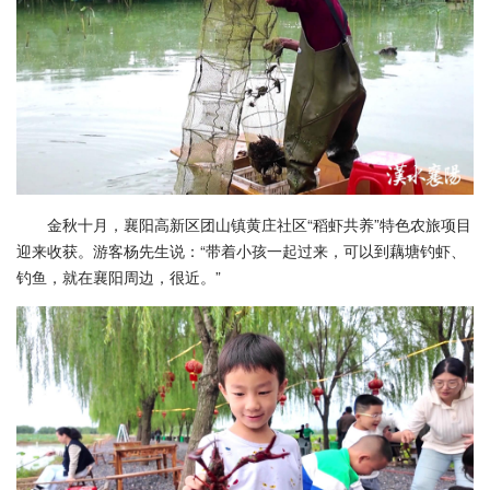
金秋十月，襄阳高新区团山镇黄庄社区“稻虾共养”特色农旅项目
迎来收获。游客杨先生说：“带着小孩一起过来，可以到藕塘钓虾、
钓鱼，就在襄阳周边，很近。”