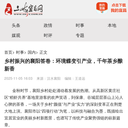
宜昌三峡融媒体中心主办
头条
政情
时事
本地
媒观
时评
专题
首页
>
时事
>
国内
>
正文
乡村振兴的襄阳答卷：环境蝶变引产业，千年茶乡酿
新香
2025-11-05 16:03
来源：汉水襄阳
编辑：王道远
金秋时节，襄阳乡村处处涌动着发展的热潮。从高新区黄庄社
区“稻虾共养”基地里游客的欢声笑语，到保康、谷城层层茶山上沁人
心脾的茶香，一场关于乡村“颜值”与产业“实力”的深刻变革正在荆楚
大地上演。襄阳市以“四项行动”为笔，以科技与融合为墨，既描绘出
宜居宜业的美丽乡村新图景，也谱写了传统产业聚势强链的崭新篇
章。