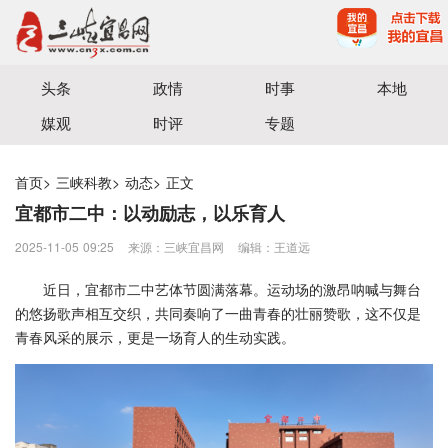
宜昌三峡融媒体中心主办
头条
政情
时事
本地
媒观
时评
专题
首页
>
三峡科教
>
动态
>
正文
宜都市二中：以动励志，以乐育人
2025-11-05 09:25
来源：三峡宜昌网
编辑：王道远
近日，宜都市二中艺体节圆满落幕。运动场的激昂呐喊与舞台
的悠扬歌声相互交织，共同奏响了一曲青春的壮丽赞歌，这不仅是
青春风采的展示，更是一场育人的生动实践。