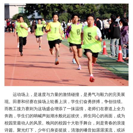
运动场上，是速度与力量的激情碰撞，是勇气与毅力的完美展
现。田赛和径赛在操场上轮番上演，学生们奋勇拼搏，争创佳绩。
而教工接力赛则为这场盛会增添了一抹温情，老师们在赛道上全力
奔跑，学生们的呐喊声如潮水般此起彼伏，师生同心的画面，成为
校园里最动人的风景。晚间的校园十大歌手舞台，则是青春的浪漫
诗篇。聚光灯下，少年们身姿挺拔，清澈的嗓音如潺潺溪流，或诉