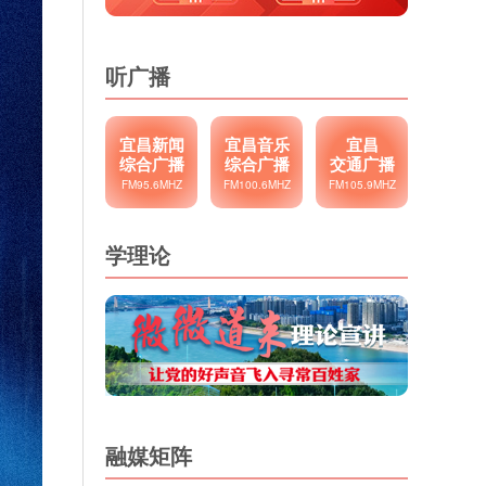
听广播
宜昌新闻
宜昌音乐
宜昌
综合广播
综合广播
交通广播
FM95.6MHZ
FM100.6MHZ
FM105.9MHZ
学理论
融媒矩阵