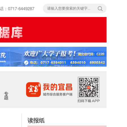
717-6449287
专题
读报纸