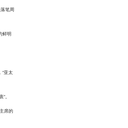
续落笔周
的鲜明
“亚太
衷”。
平主席的