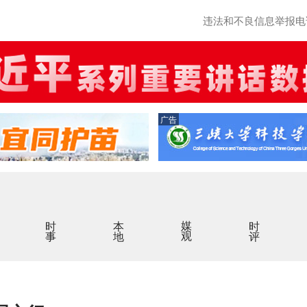
违法和不良信息举报电话：0
广告
时事
本地
媒观
时评