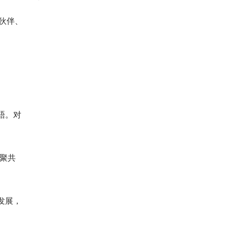
伙伴、
晤。对
聚共
发展，