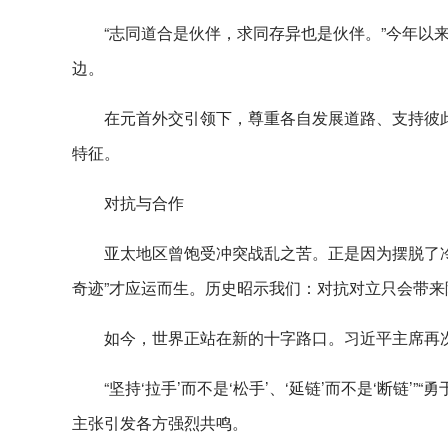
“志同道合是伙伴，求同存异也是伙伴。”今年以
边。
在元首外交引领下，尊重各自发展道路、支持彼
特征。
对抗与合作
亚太地区曾饱受冲突战乱之苦。正是因为摆脱了
奇迹”才应运而生。历史昭示我们：对抗对立只会带
如今，世界正站在新的十字路口。习近平主席再次
“坚持‘拉手’而不是‘松手’、‘延链’而不是‘断链’
主张引发各方强烈共鸣。