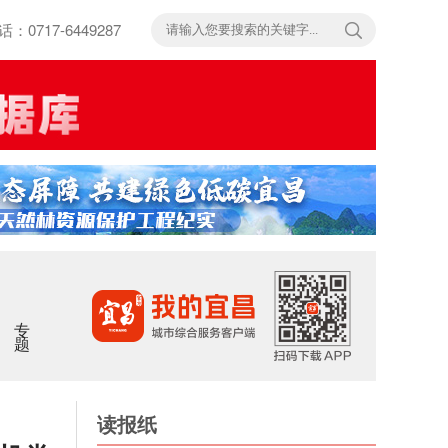
717-6449287
专题
读报纸