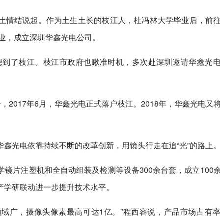
土情结说起。作为土生土长的枝江人，杜冯林大学毕业后，前
创业，成立深圳华鑫光电公司。
马想到了枝江。枝江市政府也瞅准时机，多次赴深圳邀请华鑫光
，2017年6月，华鑫光电正式落户枝江。2018年，华鑫光电又
鑫光电依靠持续不断的改革创新，用镜头行走在追“光”的路上
镜片注塑机和全自动组装及检测等设备300余台套，成立100
产学研联动进一步提升技术水平。
领域广，摄像头像素最高可达1亿。”程西容说，产品市场占有