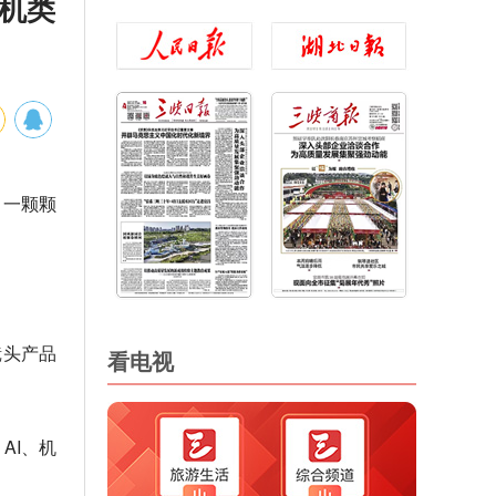
手机类
，一颗颗
镜头产品
看电视
AI、机