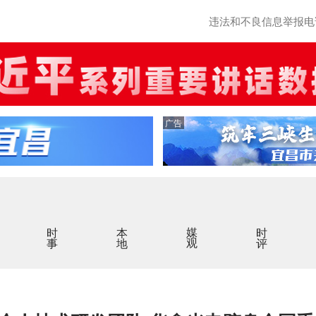
违法和不良信息举报电话：0
广告
时事
本地
媒观
时评