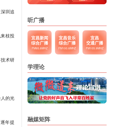
往深圳追
听广播
电来枝投
宜昌新闻
宜昌音乐
宜昌
综合广播
综合广播
交通广播
FM95.6MHZ
FM100.6MHZ
FM105.9MHZ
将技术研
学理论
。
余人的光
融媒矩阵
率逐年提