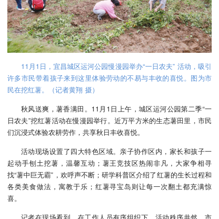
11月1日，宜昌城区运河公园慢漫园举办“一日农夫” 活动，吸引
许多市民带着孩子来到这里体验劳动的不易与丰收的喜悦。图为市
民在挖红薯。（记者黄翔 摄）
秋风送爽，薯香满田。11月1日上午，城区运河公园第二季“一
日农夫”挖红薯活动在慢漫园举行。近万平方米的生态薯田里，市民
们沉浸式体验农耕劳作，共享秋日丰收喜悦。
活动现场设置了四大特色区域。亲子协作区内，家长和孩子一
起动手刨土挖薯，温馨互动；薯王竞技区热闹非凡，大家争相寻
找“薯中巨无霸”，欢呼声不断；研学科普区介绍了红薯的生长过程和
各类美食做法，寓教于乐；红薯寻宝岛则让每一次翻土都充满惊
喜。
记者在现场看到，在工作人员有序组织下，活动秩序井然。市