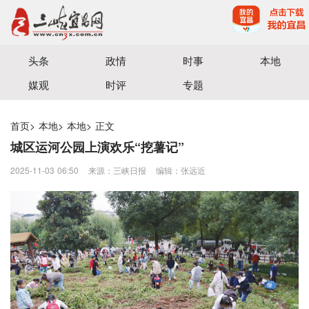
宜昌三峡融媒体中心主办
头条
政情
时事
本地
媒观
时评
专题
首页
>
本地
>
本地
>
正文
城区运河公园上演欢乐“挖薯记”
2025-11-03 06:50
来源：三峡日报
编辑：张远近