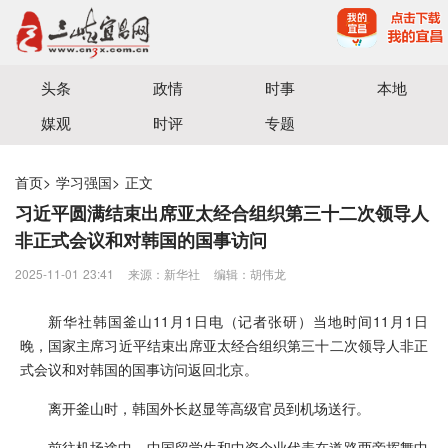
宜昌三峡融媒体中心主办
头条
政情
时事
本地
媒观
时评
专题
首页
>
学习强国
>
正文
习近平圆满结束出席亚太经合组织第三十二次领导人
非正式会议和对韩国的国事访问
2025-11-01 23:41
来源：​新华社
编辑：胡伟龙
新华社韩国釜山11月1日电（记者张研）当地时间11月1日
晚，国家主席习近平结束出席亚太经合组织第三十二次领导人非正
式会议和对韩国的国事访问返回北京。
离开釜山时，韩国外长赵显等高级官员到机场送行。
前往机场途中，中国留学生和中资企业代表在道路两旁挥舞中