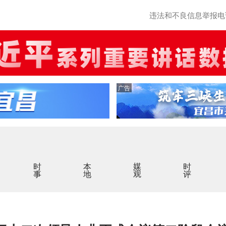
违法和不良信息举报电话：0
广告
时事
本地
媒观
时评