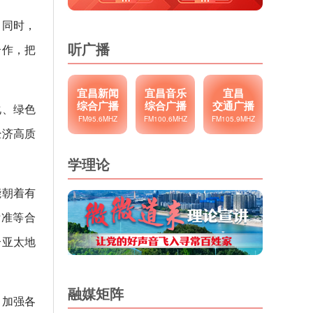
。同时，
听广播
合作，把
宜昌新闻
宜昌音乐
宜昌
综合广播
综合广播
交通广播
化、绿色
FM95.6MHZ
FM100.6MHZ
FM105.9MHZ
经济高质
学理论
能朝着有
标准等合
合亚太地
融媒矩阵
，加强各