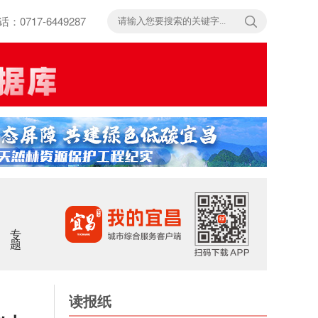
717-6449287
专题
读报纸