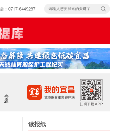
717-6449287
专题
读报纸