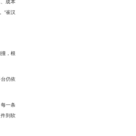
低、成本
。”崔汉
相撞，根
平台仍依
、每一条
硬件到软