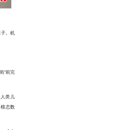
桌子。机
岗”前完
同人类儿
多模态数