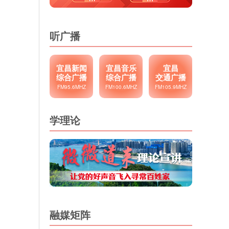
听广播
宜昌新闻
宜昌音乐
宜昌
综合广播
综合广播
交通广播
FM95.6MHZ
FM100.6MHZ
FM105.9MHZ
学理论
融媒矩阵