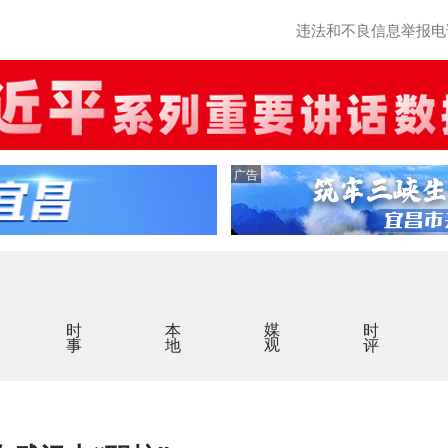
违法和不良信息举报电话：0
广告
时事
本地
媒观
时评