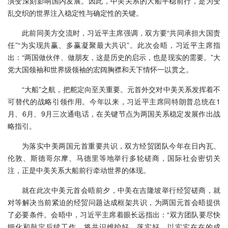
演变深刻影响国内发展。因此，中美关系的大船平稳前行，是为变
乱交织的世界注入稳定性与确定性的关键。
此前同美方交流时，习近平主席强调，双方要“共同承担大国责
任”“为实现共赢、多赢凝聚最大共识”。此次会晤，习近平主席指
出：“两国做伙伴、做朋友，这是历史的启示，也是现实的需要。”大
党大国领袖和世界级领袖的宏阔胸襟和天下情怀一以贯之。
“大船”之航，把舵定向至关重要。元首外交对中美关系发挥着不
可替代的战略引领作用。今年以来，习近平主席同特朗普总统在1
月、6月、9月三次通电话，在关键节点为两国关系稳定发展作出战
略指引。
为落实中美两国元首重要共识，双方经贸团队今年在日内瓦、
伦敦、斯德哥尔摩、马德里等地举行多轮磋商，国际社会密切关
注，正是中美关系大船前行牵动世界的体现。
就在此次中美元首会晤前夕，中美在吉隆坡举行经贸磋商，就
对等解决当前紧迫的经贸问题达成框架共识，为两国元首会晤提供
了必要条件。会晤中，习近平主席着眼长远指出：“双方团队要尽快
细化和敲定后续工作，将共识维护好、落实好，以实实在在的成