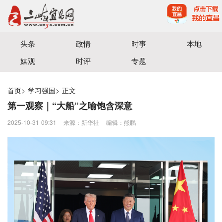
宜昌三峡融媒体中心主办
头条
政情
时事
本地
媒观
时评
专题
首页
>
学习强国
>
正文
第一观察｜“大船”之喻饱含深意
2025-10-31 09:31
来源：新华社
编辑：熊鹏