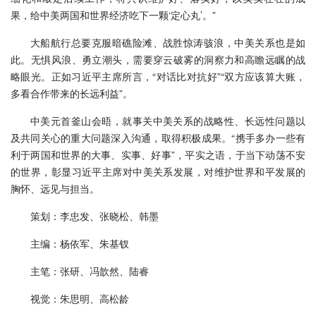
果，给中美两国和世界经济吃下一颗‘定心丸’。”
大船航行总要克服暗礁险滩、战胜惊涛骇浪，中美关系也是如
此。无惧风浪、勇立潮头，需要穿云破雾的洞察力和高瞻远瞩的战
略眼光。正如习近平主席所言，“对话比对抗好”“双方应该算大账，
多看合作带来的长远利益”。
中美元首釜山会晤，就事关中美关系的战略性、长远性问题以
及共同关心的重大问题深入沟通，取得积极成果。“携手多办一些有
利于两国和世界的大事、实事、好事”，平实之语，于当下动荡不安
的世界，彰显习近平主席对中美关系发展，对维护世界和平发展的
胸怀、远见与担当。
策划：李忠发、张晓松、韩墨
主编：杨依军、朱基钗
主笔：张研、冯歆然、陆睿
视觉：朱思明、高松龄