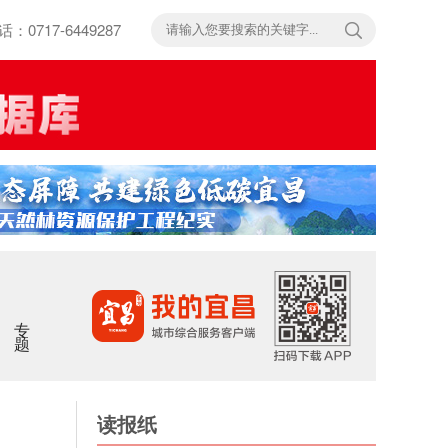
717-6449287
专题
读报纸