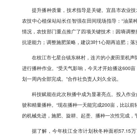
提升播种质量，技术指导是关键。宜昌市农业技
农技中心植保站站长任智强在田间现场指导：“油菜种
情况，农技部门重点推广了四项关键技术：因墒调整播
抗逆能力；调整施肥策略，建议3叶1心期再追肥；落实
在枝江市七星台镇东林村，连片的小麦田里机声
进行播种作业。“受天气影响，今天才开始播这600
划一周内全部完成。”合作社负责人刘久全说。
科技赋能在此次秋播中成为显著亮点。投入作业
驶和精量播种。“现在播种一天能完成200亩，比以
的机械先进，施肥、旋耕、起垄、播种一次性完成，
据了解，今年枝江全市计划秋冬种面积57.1