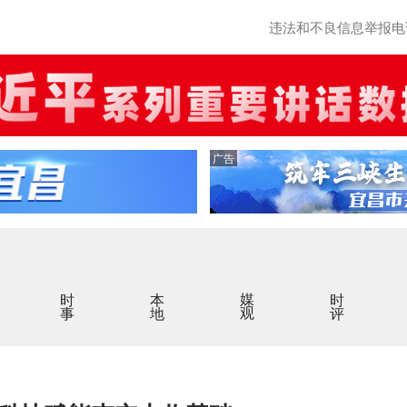
违法和不良信息举报电话：0
广告
时事
本地
媒观
时评