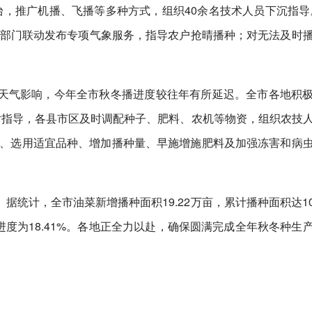
余台，推广机播、飞播等多种方式，组织40余名技术人员下沉指导
象部门联动发布专项气象服务，指导农户抢晴播种；对无法及时
天气影响，今年全市秋冬播进度较往年有所延迟。全市各地积
片指导，各县市区及时调配种子、肥料、农机等物资，组织农技
沟”、选用适宜品种、增加播种量、早施增施肥料及加强冻害和病
统计，全市油菜新增播种面积19.22万亩，累计播种面积达100
亩，进度为18.41%。各地正全力以赴，确保圆满完成全年秋冬种生