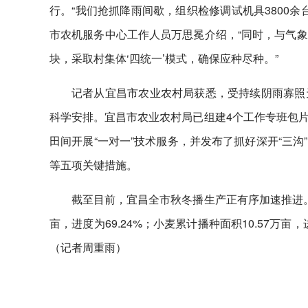
行。“我们抢抓降雨间歇，组织检修调试机具3800
市农机服务中心工作人员万思冕介绍，“同时，与气
块，采取村集体‘四统一’模式，确保应种尽种。”
记者从宜昌市农业农村局获悉，受持续阴雨寡照
科学安排。宜昌市农业农村局已组建4个工作专班包
田间开展“一对一”技术服务，并发布了抓好深开“三
等五项关键措施。
截至目前，宜昌全市秋冬播生产正有序加速推进。据
亩，进度为69.24%；小麦累计播种面积10.57万
（记者周重雨）