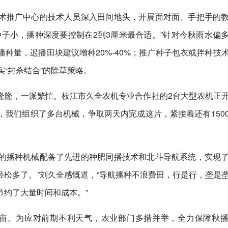
术推广中心的技术人员深入田间地头，开展面对面、手把手的
子小，播种深度要控制在2到3厘米最合适。”针对今秋雨水偏
种量，迟播田块建议增种20%-40%；推广种子包衣或拌种技
“封杀结合”的除草策略。
隆隆，一派繁忙。枝江市久全农机专业合作社的2台大型农机正
亩，我们组织了多台机械，争取两天内完成这片，紧接着还有150
的播种机械配备了先进的种肥同播技术和北斗导航系统，实现
前轻松多了。”刘久全感慨道，“导航播种不浪费田，行是行，垄是
节约了大量时间和成本。”
5万亩。为应对前期不利天气，农业部门多措并举，全力保障秋