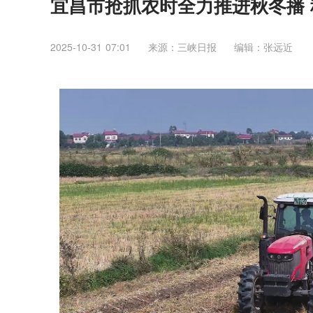
宜昌市抢抓农时全力推进秋冬播
2025-10-31 07:01
来源：三峡日报
编辑：张远近