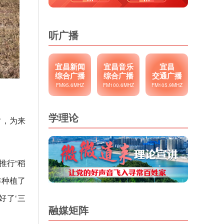
听广播
宜昌新闻
宜昌音乐
宜昌
综合广播
综合广播
交通广播
FM95.6MHZ
FM100.6MHZ
FM105.9MHZ
学理论
时，为来
推行“稻
年种植了
好了‘三
融媒矩阵