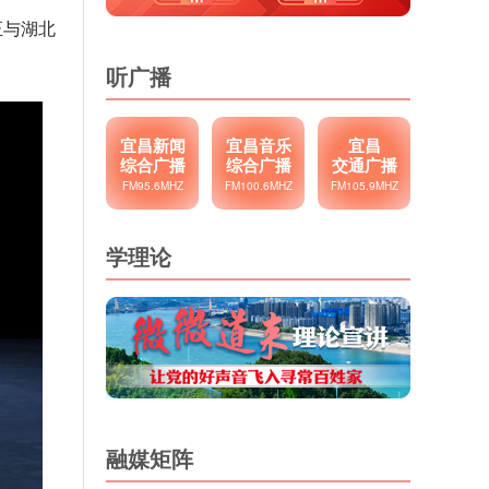
正与湖北
听广播
宜昌新闻
宜昌音乐
宜昌
综合广播
综合广播
交通广播
FM95.6MHZ
FM100.6MHZ
FM105.9MHZ
学理论
融媒矩阵