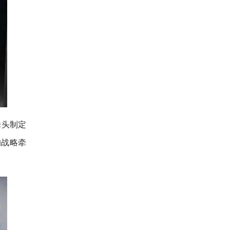
牵头制定
的战略牵