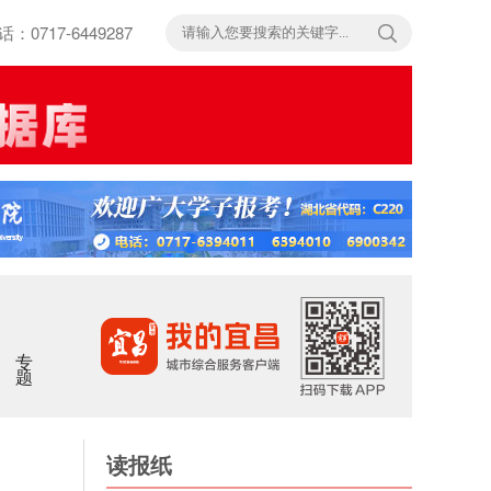
717-6449287
专题
读报纸