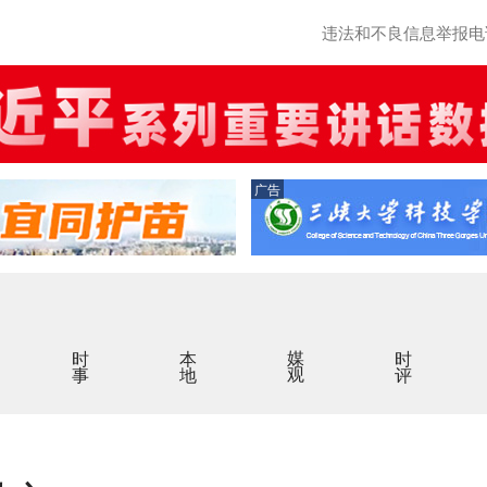
违法和不良信息举报电话：0
广告
时事
本地
媒观
时评