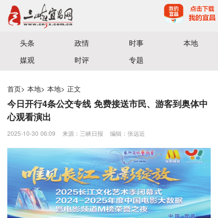
宜昌三峡融媒体中心主办
头条
政情
时事
本地
媒观
时评
专题
首页
>
本地
>
本地
>
正文
今日开行4条公交专线 免费接送市民、游客到奥体中
心观看演出
2025-10-30 06:09
来源：三峡日报
编辑：张远近