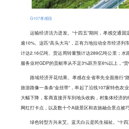
G107孝感段
运输经济活力迸发。“十四五”期间，孝感交通固
逾10%。这匹“高头大马”，正有力地拉动全市经济
计达2.16亿吨、货运周转量预计达289亿吨公里；水
服务业对GDP的贡献率从不足3%跃升至6%以上，“
路域经济开花结果。孝感在全省率先全面推行“路
旅游路像一条条“金丝带”，串起了沿线107家特色
大幅下降，客商直接开车到地头收购，村集体经济的经
网红打卡点，以及数十个A级景区和农旅融合景点被巧
绿色转型方兴未艾。蓝天白云是民生福祉。“十四