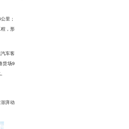
8公里；
工程，形
镇汽车客
路货场9
成。
入澎湃动