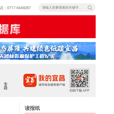
717-6449287
专题
读报纸