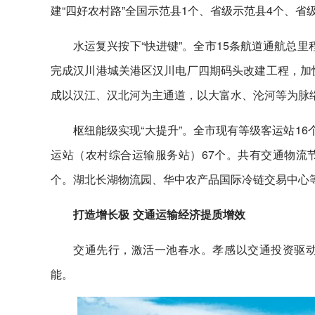
建“四好农村路”全国示范县1个、省级示范县4个、省
水运复兴按下“快进键”。全市15条航道通航总里程5
完成汉川港城关港区汉川电厂四期码头改建工程，加快
成以汉江、汉北河为主通道，以大富水、沦河等为脉
枢纽能级实现“大提升”。全市现有等级客运站1
运站（农村综合运输服务站）67个。共有交通物流节
个。湖北长湖物流园、华中农产品国际冷链交易中心等
打造增长极 交通运输经济提质增效
交通先行，激活一池春水。孝感以交通投资驱
能。