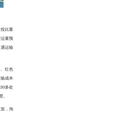
固投比重
货运量预
交通运输
路、红色
运输成本
30多处
景。
政策，淘