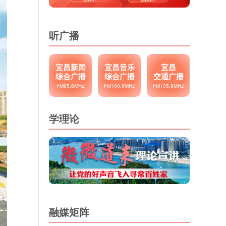
听广播
宜昌新闻
宜昌音乐
宜昌
综合广播
综合广播
交通广播
FM95.6MHZ
FM100.6MHZ
FM105.9MHZ
学理论
融媒矩阵