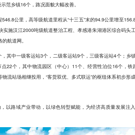
级示范乡镇16个，路况面貌大幅改善。
46.8公里，高等级航道里程从“十三五”末的94.9公里增至156.
实施汉江2000吨级航道整治工程、孝感港朱湖港区综合码头
络的航道网。
6个，其中一级客运站3个，二级客运站9个，三级客运站4个；乡
点22个，其中物流园区（中心）11个、经营性泊位16个，铁
物流站场相继投用，“客货双优、多式联运”的枢纽体系初步形
动，以路域产业带动，以绿色转型赋能，为经济高质量发展注