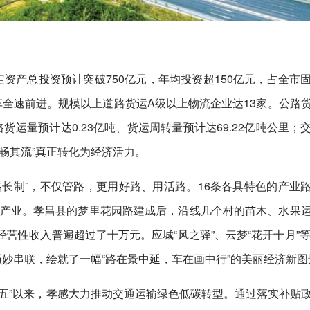
定资产总投资预计突破750亿元，年均投资超150亿元，占全市
列车全速前进。规模以上道路货运A级以上物流企业达13家。公路
路货运量预计达0.23亿吨、货运周转量预计达69.22亿吨公里；
货畅其流”真正转化为经济活力。
长制”，不仅管路，更用好路、用活路。16条各具特色的产业
农业产业。孝昌县的梦里花园路建成后，沿线几个村的苗木、水果
营性收入普遍超过了十万元。应城“风之驿”、云梦“花开十月”等
妙串联，绘就了一幅“路在景中延，车在画中行”的美丽经济新图
五”以来，孝感大力推动交通运输绿色低碳转型。通过落实补贴