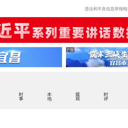
违法和不良信息举报电话：0
广告
时事
本地
媒观
时评