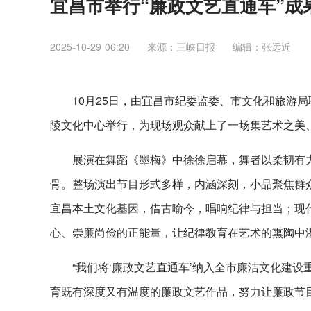
宜昌市举行“廉政文艺直通车”成果
2025-10-29 06:20
来源：三峡日报
编辑：张远近
10月25日，由宜昌市纪委监委、市文化和旅游局联
陵文化中心举行，为现场观众献上了一场集艺术之美
展演在舞蹈《墨梅》中徐徐启幕，舞者以柔韧有力
骨。整场演出节目形式多样，内涵深刻，小品聚焦群众
宜昌本土文化基因，借古喻今，唱响纪律与担当；现
心、崇廉尚俭的正能量，让纪律教育在艺术的熏陶中
“我们将‘廉政文艺直通车’纳入全市廉洁文化建
育既有深度又有温度的廉政文艺作品，努力让廉政节