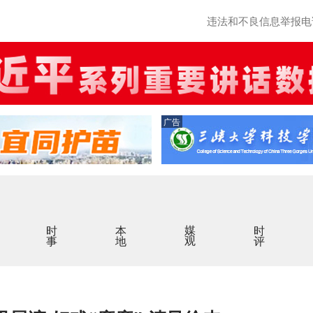
违法和不良信息举报电话：0
广告
时事
本地
媒观
时评