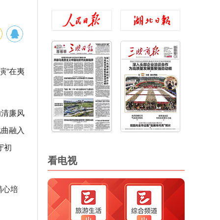
演”在夷
的清廉风
戏曲融入
守初
看电视
精心培