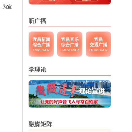
，为宜
听广播
宜昌新闻
宜昌音乐
宜昌
综合广播
综合广播
交通广播
FM95.6MHZ
FM100.6MHZ
FM105.9MHZ
学理论
融媒矩阵