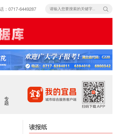
717-6449287
专题
读报纸