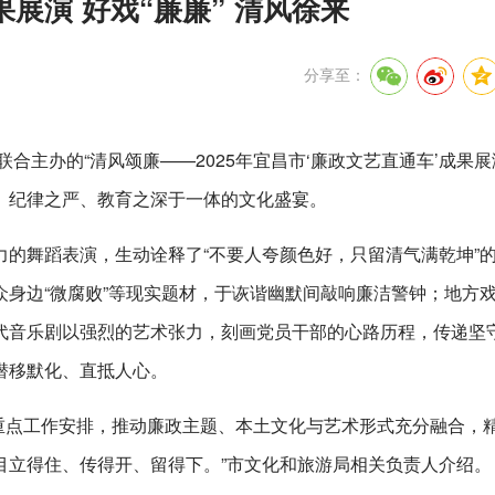
展演 好戏“廉廉” 清风徐来
分享至：
合主办的“清风颂廉——2025年宜昌市‘廉政文艺直通车’成果展
、纪律之严、教育之深于一体的文化盛宴。
的舞蹈表演，生动诠释了“不要人夸颜色好，只留清气满乾坤”
身边“微腐败”等现实题材，于诙谐幽默间敲响廉洁警钟；地方
代音乐剧以强烈的艺术张力，刻画党员干部的心路历程，传递坚
潜移默化、直抵人心。
设重点工作安排，推动廉政主题、本土文化与艺术形式充分融合，
目立得住、传得开、留得下。”市文化和旅游局相关负责人介绍。