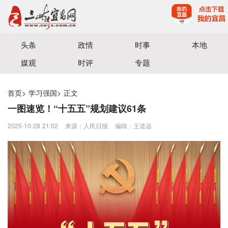
宜昌三峡融媒体中心主办
头条
政情
时事
本地
媒观
时评
专题
首页
>
学习强国
>
正文
一图速览！“十五五”规划建议61条
2025-10-28 21:02
来源：人民日报
编辑：王道远