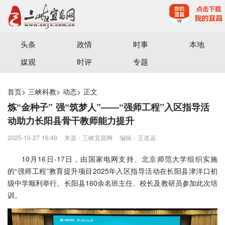
宜昌三峡融媒体中心主办
头条
政情
时事
本地
媒观
时评
专题
首页
>
三峡科教
>
动态
>
正文
炼“金种子” 强“筑梦人”——“强师工程”入区指导活
动助力长阳县骨干教师能力提升
2025-10-27 16:49
来源：三峡宜昌网
编辑：王道远
10月16日-17日，由国家电网支持、北京师范大学组织实施
的“强师工程”教育提升项目2025年入区指导活动在长阳县津洋口初
级中学顺利举行。长阳县160余名班主任、校长及教研员参加此次培
训。