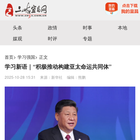
宜昌三峡融媒体中心主办
头条
政情
时事
本地
媒观
时评
专题
首页
>
学习强国
>
正文
学习新语｜“积极推动构建亚太命运共同体”
2025-10-28 15:31
来源：新华社
编辑：熊鹏