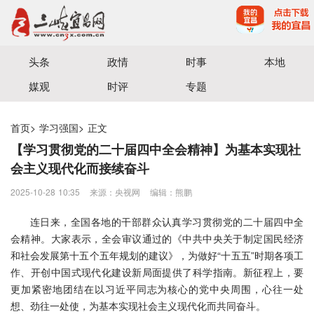
宜昌三峡融媒体中心主办
头条
政情
时事
本地
媒观
时评
专题
首页
>
学习强国
>
正文
【学习贯彻党的二十届四中全会精神】为基本实现社
会主义现代化而接续奋斗
2025-10-28 10:35
来源：央视网
编辑：熊鹏
连日来，全国各地的干部群众认真学习贯彻党的二十届四中全
会精神。大家表示，全会审议通过的《中共中央关于制定国民经济
和社会发展第十五个五年规划的建议》，为做好“十五五”时期各项工
作、开创中国式现代化建设新局面提供了科学指南。新征程上，要
更加紧密地团结在以习近平同志为核心的党中央周围，心往一处
想、劲往一处使，为基本实现社会主义现代化而共同奋斗。