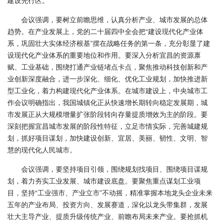
会议强调，要树立前瞻思维，认真分析产业、城市发展的总体
趋势。在产业发展上，党的二十届四中全会把“建设现代化产业体
系，巩固壮大实体经济根基”摆在战略任务的第一条，充分彰显了建
设现代化产业体系的重要地位和作用。要深入分析宜昌的资源禀
赋、工业基础，围绕打通产业链堵点卡点，聚焦推动科技创新和产
业创新深度融合，进一步深化、细化、优化工业规划，加快推进新
型工业化，着力构建现代化产业体系。在城市建设上，中央城市工
作会议明确指出，我国城镇化正从快速增长期转向稳定发展期，城
市发展正从大规模增量扩张阶段转向存量提质增效为主的阶段。要
深刻把握宜昌城市发展的阶段性特征，立足市情实际，完善城建规
划，抓好项目谋划，加快建设创新、宜居、美丽、韧性、文明、智
慧的现代化人民城市。
会议强调，要坚持项目引领，围绕规划找项目、围绕项目谋规
划，着力夯实工业发展、城市建设底盘。要聚焦重点谋划工业项
目，坚持“工业强市、产业立市”不动摇，精准掌握本地龙头企业未来
五年的产业布局、投资方向、发展赛道，深化以龙头带集群，发展
壮大主导产业、提质升级传统产业、前瞻布局未来产业。要抢抓机