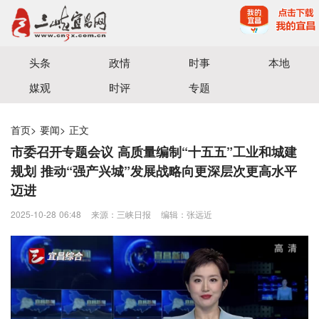
宜昌三峡融媒体中心主办
头条
政情
时事
本地
媒观
时评
专题
首页
>
要闻
>
正文
市委召开专题会议 高质量编制“十五五”工业和城建
规划 推动“强产兴城”发展战略向更深层次更高水平
迈进
2025-10-28 06:48
来源：三峡日报
编辑：张远近