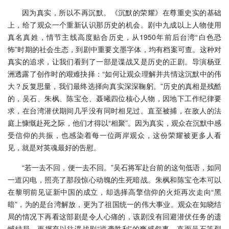
因为真实，所以不再沉默。《沉默的荣耀》在尊重史实的基础
上，给了观众一个重新认识那历史的机会。剧中九成以上人物使用
真名真姓，情节主线高度贴合历史，从1950年前后台湾“白色恐
怖”时期的社会生态，到剧中重要文墨字体，均有档案可查。这种对
真实的追求，让我们看到了一部是谍战又是历史的正剧。导演杨亚
洲透露了创作时的艰难抉择：“如何让观众理解并共情这沉默中的伟
大？反复思量，我们最终选择向真实深深鞠躬。”历史的真相是残酷
的，吴石、朱枫、陈宝仓、聂曦四位核心人物，因地下工作纪律要
求，在台湾潜伏期间几乎没有同时相见过。直至被捕，在敌人的法
庭上慷慨赴死之际，他们才得以“相聚”。因为真实，观众在沉默中感
受信仰的共振，也感染着每一位两岸观众，这份荣耀被更多人看
见，就是对英魂最好的告慰。
“若一去不回，便一去不回。”吴石将军赴台前的这句低语，如同
一道闪电，照亮了那段惊心动魄的生死暗战。朱枫和陈宝仓本可以
在黎明前见证新中国的成立，却选择高擎信仰的火炬再次走向“黑
暗”，为的是台湾解放，更为了祖国统一的伟大事业。观众在知晓结
局的情况下再看这部剧是令人心痛的，该剧没有回避潜伏任务的遗
憾结局，更摒弃以往谍战剧“逆袭胜利”的爽感叙事，直面吴石等烈