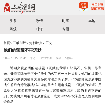
宜昌三峡融媒体中心主办
头条
政情
时事
本地
媒观
时评
专题
首页
>
三峡时评
>
灯影峡声
>
正文
他们的荣耀不再沉默
2025-10-27 11:41
来源：三峡宜昌网
编辑：肖雨琴
近期央视热播的电视剧《沉默的荣耀》让吴石、朱枫、陈宝
仓、聂曦等隐匿于历史尘埃中的名字再一次被提起，他们的故事也
因为这部剧的热播而为更多两岸观众所了解。作为首部聚焦新中国
成立前后台湾隐蔽战线斗争的重大主题电视剧，《沉默的荣耀》用
原型人物真名真事来讲述一场大家都知道结局，却仍要追下去的
剧，海峡两岸网络讨论热度空前，成为2025年秋季当之无愧的现象
级作品。