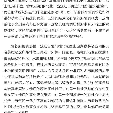
士“任务未竟、慷慨赴死”的悲壮。当观众不再追问“他们能不能赢”，
而是把情感聚焦在“他们还能走多远”时，每一个看似平常的场景和对
话都被赋予了特殊的意义。已知的结局没有削弱剧情的张力，反而
强化了悲剧色彩与信仰力量，这是以往同类题材剧中从未有过的观
剧体验，这样的叙事也让我们看到了，动人的历史传播，不在塑造
完美英雄，而在还原个体于时代洪流中的信仰抉择。
随着剧集的热播，观众自发前往北京西山国家森林公园内的无
名英雄纪念广场悼念，吴石、朱枫、陈宝仓、聂曦的石像前摆满了
市民所献的鲜花、水果和玫瑰饼，还有细心网友将“九三”阅兵的武器
装备照片一起摆放。在福州的吴石故居、宁波的朱枫故居都有络绎
不绝的游客前去瞻仰，观众也希望通过这种形式将无法触摸的历史
化作可以触及的情感符号，以此寄托追思和缅怀先烈。《沉默的荣
耀》已完结，吴石、朱枫等烈士虽已被历史定格，但他们的故事却
从未真正完结，他们的精神穿越时空，在每一颗被感动的心灵中生
根发芽；他们的事业仍在继续，在每一个期盼统一的百姓心中薪火
相传。当年轻一代在荧幕前为他们的抉择热泪盈眶，当海峡两岸的
同胞因他们的故事心灵相通，这跨越空间的共鸣，正是他们未竟事
业最动人的延续。