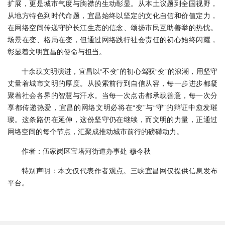
扩展，更是城市气度与胸襟的生动彰显。从本土议题到全国视野，
从地方特色到时代命题，宜昌始终以坚定的文化自信和价值定力，
在网络空间传递守护长江生态的信念、颂扬市民互助善举的热忱。
场景在变、格局在变，但通过网络践行社会责任的初心始终闪耀，
彰显着文明宜昌的使命与担当。
十余载文明演进，宜昌以“不变”的初心驾驭“变”的浪潮，用坚守
丈量着城市文明的厚度。从摸索前行到自信从容，每一步进步都凝
聚着社会各界的智慧与汗水。当每一次点击都承载善意，每一次分
享都传递热爱，宜昌的网络文明必将在“变”与“守”的辩证中愈发璀
璨。这条路仍在延伸，这份坚守仍在继续，而文明的力量，正通过
网络空间的每个节点，汇聚成推动城市前行的磅礴动力。
作者：伍家岗区宝塔河街道办事处 穆今秋
特别声明：本文仅代表作者观点。三峡宜昌网仅提供信息发布
平台。