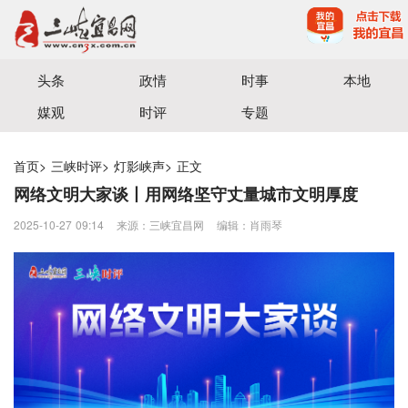
宜昌三峡融媒体中心主办
头条
政情
时事
本地
媒观
时评
专题
首页
>
三峡时评
>
灯影峡声
>
正文
网络文明大家谈丨用网络坚守丈量城市文明厚度
2025-10-27 09:14
来源：三峡宜昌网
编辑：肖雨琴