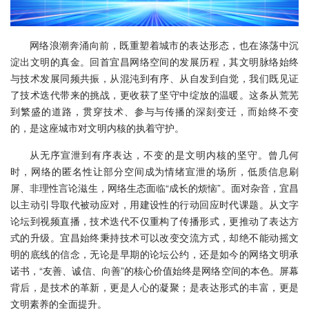
网络浪潮奔涌向前，既重塑着城市的表达形态，也在涤荡中沉
淀出文明的真金。回首宜昌网络空间的发展历程，其文明脉络始终
与技术发展同频共振，从混沌到有序、从自发到自觉，我们既见证
了技术迭代带来的挑战，更收获了坚守中绽放的温暖。这条从荒芜
到繁盛的道路，贯穿技术、参与与传播的深刻变迁，而始终不变
的，是这座城市对文明内核的执着守护。
从无序宣泄到有序表达，不变的是文明内核的坚守。曾几何
时，网络的匿名性让部分空间成为情绪宣泄的场所，低质信息刷
屏、非理性言论滋生，网络生态面临“成长的烦恼”。面对杂音，宜昌
以主动引导取代被动应对，用建设性的行动回应时代课题。从文字
论坛到视频直播，技术迭代不仅重构了传播形式，更推动了表达方
式的升级。宜昌始终秉持技术可以改变交流方式，却绝不能动摇文
明的底线的信念，无论是早期的论坛公约，还是如今的网络文明承
诺书，“友善、诚信、向善”的核心价值始终是网络空间的本色。屏幕
背后，是技术的革新，更是人心的凝聚；是表达形式的丰富，更是
文明素养的全面提升。