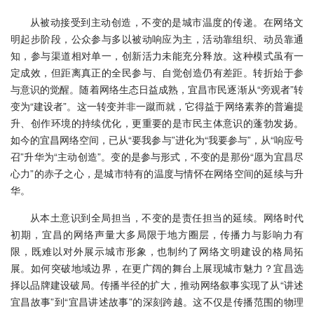
从被动接受到主动创造，不变的是城市温度的传递。在网络文
明起步阶段，公众参与多以被动响应为主，活动靠组织、动员靠通
知，参与渠道相对单一，创新活力未能充分释放。这种模式虽有一
定成效，但距离真正的全民参与、自觉创造仍有差距。转折始于参
与意识的觉醒。随着网络生态日益成熟，宜昌市民逐渐从“旁观者”转
变为“建设者”。这一转变并非一蹴而就，它得益于网络素养的普遍提
升、创作环境的持续优化，更重要的是市民主体意识的蓬勃发扬。
如今的宜昌网络空间，已从“要我参与”进化为“我要参与”，从“响应号
召”升华为“主动创造”。变的是参与形式，不变的是那份“愿为宜昌尽
心力”的赤子之心，是城市特有的温度与情怀在网络空间的延续与升
华。
从本土意识到全局担当，不变的是责任担当的延续。网络时代
初期，宜昌的网络声量大多局限于地方圈层，传播力与影响力有
限，既难以对外展示城市形象，也制约了网络文明建设的格局拓
展。如何突破地域边界，在更广阔的舞台上展现城市魅力？宜昌选
择以品牌建设破局。传播半径的扩大，推动网络叙事实现了从“讲述
宜昌故事”到“宜昌讲述故事”的深刻跨越。这不仅是传播范围的物理