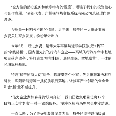
“全方位的贴心服务和猇亭特有的‘温度’，增强了我们的投资信心
与合作意愿。”乡贤代表、广州银轮热交换系统有限公司总经理向剑
波说。
乡愁是一种割舍不断的情愫。近年来，猇亭区一大批企业家、
乡贤关注家乡发展，纷纷献计出力。
今年6月，通过乡贤、清华大学车辆与运载学院教授张扬军
的“牵线搭桥”，国内领先的飞行汽车企业——高域飞行汽车华中基地
项目落户猇亭，将打造集“智能制造、展销维保、空地联营”于一体的
区域标杆基地。
特聘“猇亭招商大使”马争、陈潇潇等企业家，先后推荐凝石材料
科技、晖阳新能源等一批优质项目落地，让猇亭产业创新的含金量
和含“新”量不断提升。
“借力企业家和乡贤的‘双向奔赴’，我们已收集项目信息17个，
目前正安排专班‘一对一’跟踪服务。”猇亭区招商局副局长史浚喆说。
一直以来，为了更好地凝聚发展力量，猇亭区坚持以情暖贤、