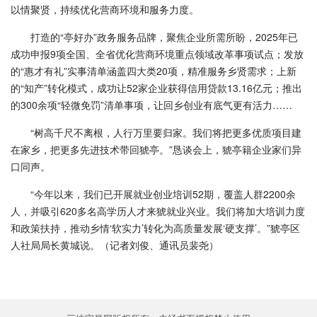
以情聚贤，持续优化营商环境和服务力度。
打造的“亭好办”政务服务品牌，聚焦企业所需所盼，2025年已
成功申报9项全国、全省优化营商环境重点领域改革事项试点；发放
的“惠才有礼”实事清单涵盖四大类20项，精准服务乡贤需求；上新
的“知产”转化模式，成功让52家企业获得信用贷款13.16亿元；推出
的300余项“轻微免罚”清单事项，让回乡创业有底气更有活力……
“树高千尺不离根，人行万里要归家。我们将把更多优质项目建
在家乡，把更多先进技术带回猇亭。”恳谈会上，猇亭籍企业家们异
口同声。
“今年以来，我们已开展就业创业培训52期，覆盖人群2200余
人，并吸引620多名高学历人才来猇就业兴业。我们将加大培训力度
和政策扶持，推动乡情‘软实力’转化为高质量发展‘硬支撑’。”猇亭区
人社局局长黄城说。（记者刘俊、通讯员裴尧）