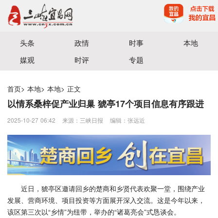
宜昌三峡融媒体中心主办
头条
政情
时事
本地
媒观
时评
专题
首页
>
本地
>
本地
>
正文
以情系桑梓促产业归巢 猇亭17个项目信息有序跟进
2025-10-27 06:42
来源：三峡日报
编辑：张远近
近日，猇亭区邀请回乡的楚商和乡贤代表欢聚一堂，围绕产业
发展、营商环境、项目投资等方面展开深入交流。这是今年以来，
该区第三次以“乡情”为纽带，举办的“诸葛亮会”式恳谈会。