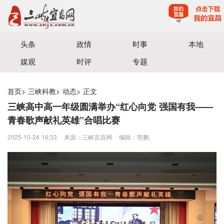
宜昌三峡融媒体中心主办
头条
政情
时事
本地
媒观
时评
专题
首页
>
三峡科教
>
动态
>
正文
三峡高中高一年级圆满举办“红心向党 强国有我——
青春歌声献礼英雄”合唱比赛
2025-10-24 16:33
来源：三峡宜昌网
编辑：熊鹏