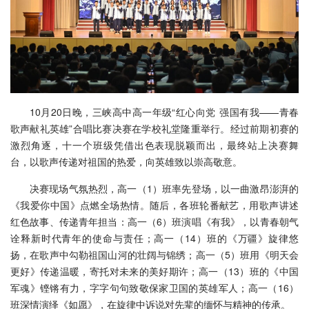
10月20日晚，三峡高中高一年级“红心向党 强国有我——青春
歌声献礼英雄”合唱比赛决赛在学校礼堂隆重举行。经过前期初赛的
激烈角逐，十一个班级凭借出色表现脱颖而出，最终站上决赛舞
台，以歌声传递对祖国的热爱，向英雄致以崇高敬意。
决赛现场气氛热烈，高一（1）班率先登场，以一曲激昂澎湃的
《我爱你中国》点燃全场热情。随后，各班轮番献艺，用歌声讲述
红色故事、传递青年担当：高一（6）班演唱《有我》，以青春朝气
诠释新时代青年的使命与责任；高一（14）班的《万疆》旋律悠
扬，在歌声中勾勒祖国山河的壮阔与锦绣；高一（5）班用《明天会
更好》传递温暖，寄托对未来的美好期许；高一（13）班的《中国
军魂》铿锵有力，字字句句致敬保家卫国的英雄军人；高一（16）
班深情演绎《如愿》，在旋律中诉说对先辈的缅怀与精神的传承。