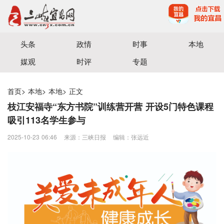
宜昌三峡融媒体中心主办
头条
政情
时事
本地
媒观
时评
专题
首页
>
本地
>
本地
>
正文
枝江安福寺“东方书院”训练营开营 开设5门特色课程
吸引113名学生参与
2025-10-23 06:46
来源：三峡日报
编辑：张远近